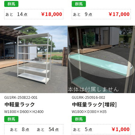
群馬
群馬
14
￥18,000
9
￥17,000
あと
点
あと
点
GU1RK-250822-001
GU1RK-250916-002
中軽量ラック
中軽量ラック[増段]
W1800×D600×H2400
W1800×D380×H35
群馬
群馬
8
54
5
￥1,000
あと
点
あと
点
あと
点