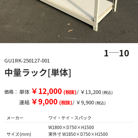
1
10
GU1RK-250127-001
中量ラック[単体]
￥12,000
単体
/ ￥13,200
価格：
(税抜)
(税込)
￥9,000
連結
/ ￥9,900
(税抜)
(税込)
メーカー
ワイ・ケイ・スパック
W1800×D750×H1500
サイズ(mm)
実外寸 W1850×D750×H1500