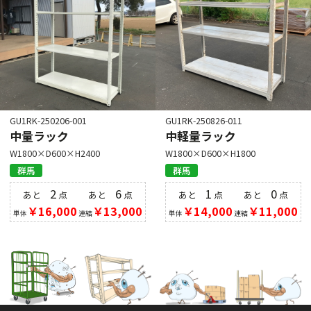
GU1RK-250206-001
GU1RK-250826-011
中量ラック
中軽量ラック
W1800×D600×H2400
W1800×D600×H1800
群馬
群馬
2
6
1
0
あと
点
あと
点
あと
点
あと
点
￥16,000
￥13,000
￥14,000
￥11,000
単体
連結
単体
連結