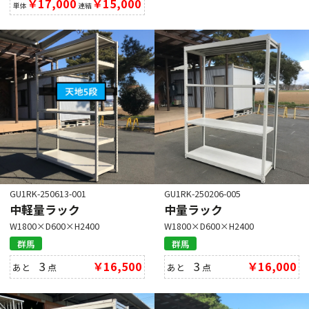
￥17,000
￥15,000
単体
連結
GU1RK-250206-005
GU1RK-250613-001
中量ラック
中軽量ラック
W1800×D600×H2400
W1800×D600×H2400
群馬
群馬
3
￥16,000
3
￥16,500
あと
点
あと
点