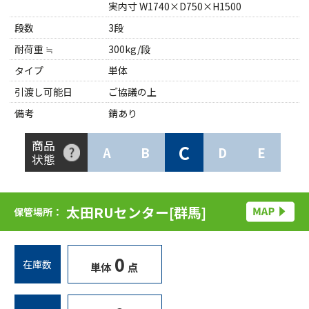
実内寸 W1740×D750×H1500
段数
3段
耐荷重 ≒
300kg/段
タイプ
単体
引渡し可能日
ご協議の上
備考
錆あり
商品
C
A
B
D
E
状態
太田RUセンター[群馬]
保管場所：
0
在庫数
単体
点