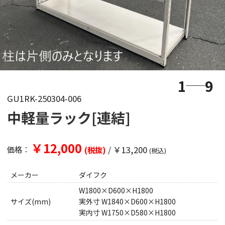
1
9
GU1RK-250304-006
中軽量ラック[連結]
￥12,000
/
￥13,200
価格：
(税抜)
(税込)
メーカー
ダイフク
W1800×D600×H1800
サイズ(mm)
実外寸 W1840×D600×H1800
実内寸 W1750×D580×H1800