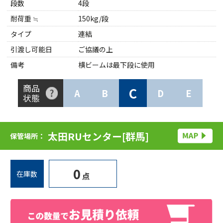
段数
4段
耐荷重 ≒
150kg/段
タイプ
連結
引渡し可能日
ご協議の上
備考
横ビームは最下段に使用
商品
C
A
B
D
E
状態
太田RUセンター[群馬]
保管場所：
0
在庫数
点