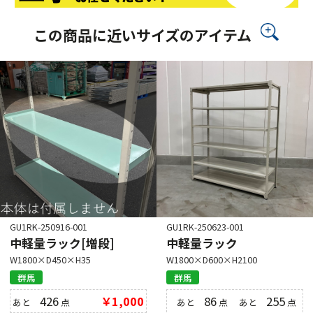
この商品に近いサイズのアイテム
GU1RK-250916-001
GU1RK-250623-001
中軽量ラック[増段]
中軽量ラック
W1800×D450×H35
W1800×D600×H2100
群馬
群馬
426
￥1,000
86
255
あと
点
あと
点
あと
点