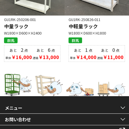
GU1RK-250206-001
GU1RK-250826-011
中量ラック
中軽量ラック
W1800×D600×H2400
W1800×D600×H1800
群馬
群馬
2
6
1
0
あと
点
あと
点
あと
点
あと
点
￥16,000
￥13,000
￥14,000
￥11,000
単体
連結
単体
連結
メニュー
お問い合わせ