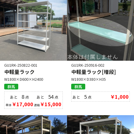
GU1RK-250822-001
GU1RK-250916-002
中軽量ラック
中軽量ラック[増段]
W1800×D600×H2400
W1800×D380×H35
群馬
群馬
8
54
5
￥1,000
あと
点
あと
点
あと
点
￥17,000
￥15,000
単体
連結