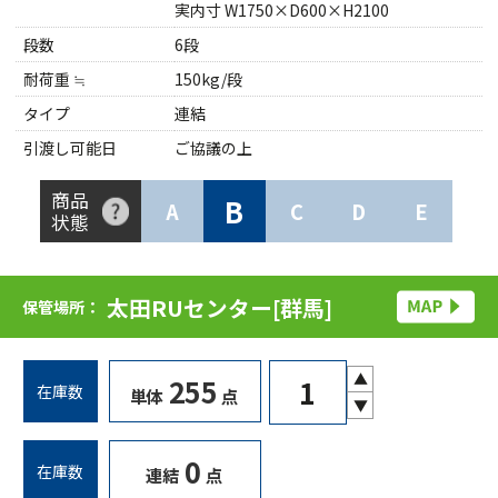
実内寸 W1750×D600×H2100
段数
6段
耐荷重 ≒
150kg/段
タイプ
連結
引渡し可能日
ご協議の上
商品
B
A
C
D
E
状態
太田RUセンター[群馬]
保管場所：
▲
255
在庫数
単体
点
▼
0
在庫数
連結
点