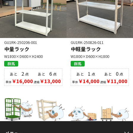
GU1RK-250206-001
GU1RK-250826-011
中量ラック
中軽量ラック
W1800×D600×H2400
W1800×D600×H1800
群馬
群馬
2
6
1
0
あと
点
あと
点
あと
点
あと
点
￥16,000
￥13,000
￥14,000
￥11,000
単体
連結
単体
連結