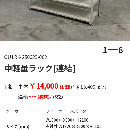
1
8
GU1RK-250623-002
中軽量ラック[連結]
￥14,000
単体
/ ￥15,400
価格：
(税抜)
(税込)
---
連結
/
(税抜)
(税込)
メーカー
ワイ・ケイ・スパック
W1800×D600×H2100
サイズ(mm)
実外寸 W1820×D600×H2100