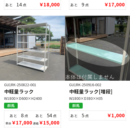
14
￥18,000
9
￥17,000
あと
点
あと
点
GU1RK-250822-001
GU1RK-250916-002
中軽量ラック
中軽量ラック[増段]
W1800×D600×H2400
W1800×D380×H35
群馬
群馬
8
54
5
￥1,000
あと
点
あと
点
あと
点
￥17,000
￥15,000
単体
連結