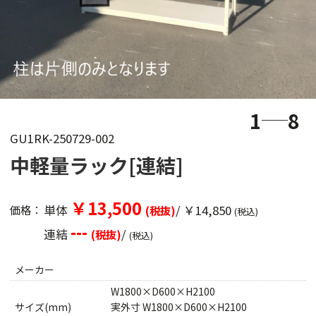
1
8
GU1RK-250729-002
中軽量ラック[連結]
￥13,500
単体
/ ￥14,850
価格：
(税抜)
(税込)
---
連結
/
(税抜)
(税込)
メーカー
W1800×D600×H2100
サイズ(mm)
実外寸 W1800×D600×H2100