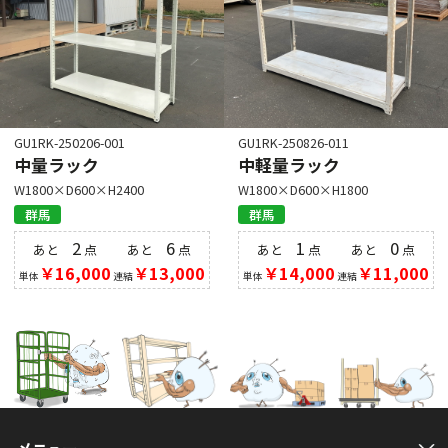
GU1RK-250206-001
GU1RK-250826-011
中量ラック
中軽量ラック
W1800×D600×H2400
W1800×D600×H1800
群馬
群馬
2
6
1
0
あと
点
あと
点
あと
点
あと
点
￥16,000
￥13,000
￥14,000
￥11,000
単体
連結
単体
連結