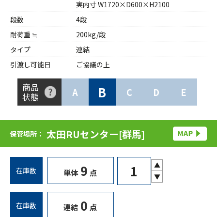
実内寸 W1720×D600×H2100
段数
4段
耐荷重 ≒
200kg/段
タイプ
連結
引渡し可能日
ご協議の上
商品
B
A
C
D
E
状態
太田RUセンター[群馬]
保管場所：
▲
9
在庫数
単体
点
▼
0
在庫数
連結
点