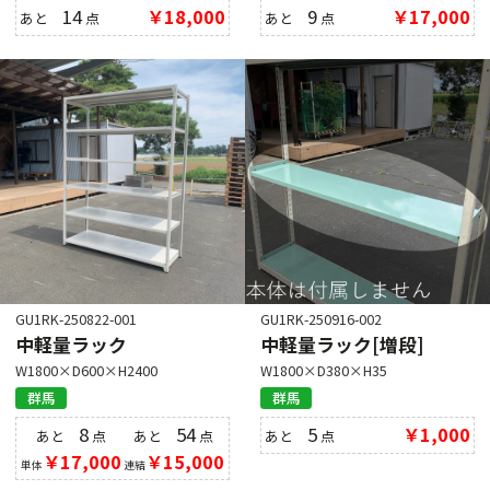
14
￥18,000
9
￥17,000
あと
点
あと
点
GU1RK-250822-001
GU1RK-250916-002
中軽量ラック
中軽量ラック[増段]
W1800×D600×H2400
W1800×D380×H35
群馬
群馬
8
54
5
￥1,000
あと
点
あと
点
あと
点
￥17,000
￥15,000
単体
連結