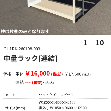
1
10
GU1RK-260108-003
中量ラック[連結]
￥16,000
単体
/ ￥17,600
価格：
(税抜)
(税込)
---
連結
/
(税抜)
(税込)
メーカー
ワイ・ケイ・スパック
W1800×D600×H2100
サイズ(mm)
実外寸 W1850×D600×H2100