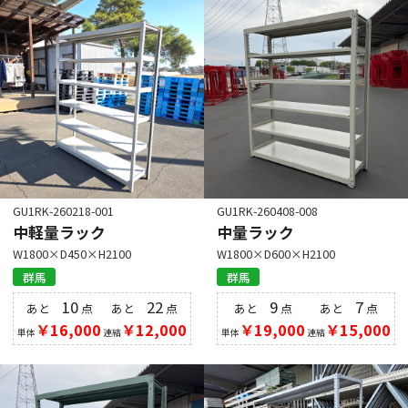
GU1RK-260218-001
GU1RK-260408-008
中軽量ラック
中量ラック
W1800×D450×H2100
W1800×D600×H2100
群馬
群馬
10
22
9
7
あと
点
あと
点
あと
点
あと
点
￥16,000
￥12,000
￥19,000
￥15,000
単体
連結
単体
連結