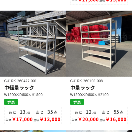
単体
連結
GU1RK-260422-001
GU1RK-260108-008
中軽量ラック
中量ラック
W1800×D600×H1800
W1800×D600×H2100
群馬
群馬
13
35
12
55
あと
点
あと
点
あと
点
あと
点
￥17,000
￥13,000
￥20,000
￥16,000
単体
連結
単体
連結