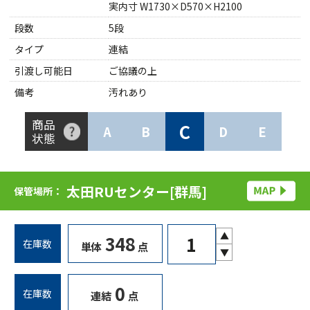
実内寸 W1730×D570×H2100
段数
5段
タイプ
連結
引渡し可能日
ご協議の上
備考
汚れあり
商品
C
A
B
D
E
状態
太田RUセンター[群馬]
保管場所：
▲
348
在庫数
単体
点
▼
0
在庫数
連結
点