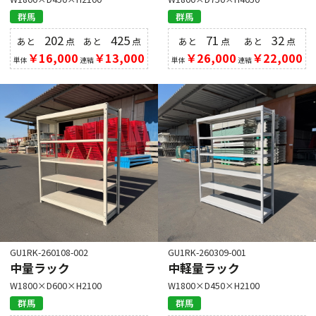
群馬
群馬
202
425
71
32
あと
点
あと
点
あと
点
あと
点
￥16,000
￥13,000
￥26,000
￥22,000
単体
連結
単体
連結
GU1RK-260108-002
GU1RK-260309-001
中量ラック
中軽量ラック
W1800×D600×H2100
W1800×D450×H2100
群馬
群馬