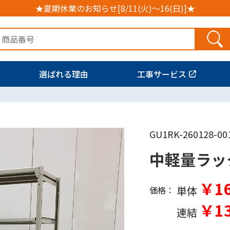
★夏期休業のお知らせ[8/11(火)～16(日)]★
選ばれる理由
工事サービス
GU1RK-260128-00
中軽量ラッ
￥16
単体
価格：
￥13
連結