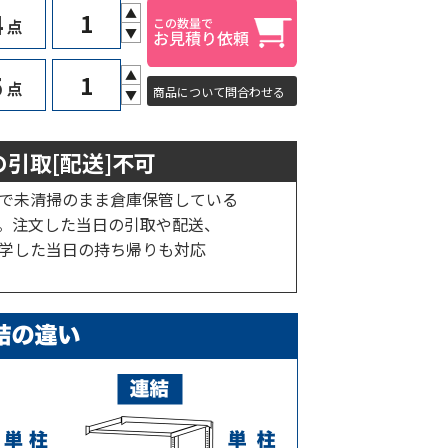
▲
4
点
▼
▲
5
点
商品について問合わせる
▼
引取[配送]不可
で未清掃のまま倉庫保管している
。注文した当日の引取や配送、
学した当日の持ち帰りも対応