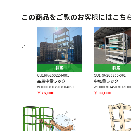
この商品をご覧のお客様にはこち
馬
群馬
群馬
8-002
GU1RK-260224-001
GU1RK-260309-001
高層中量ラック
中軽量ラック
×H2100
W1800×D750×H4050
W1800×D450×H2100
￥26,000
￥18,000