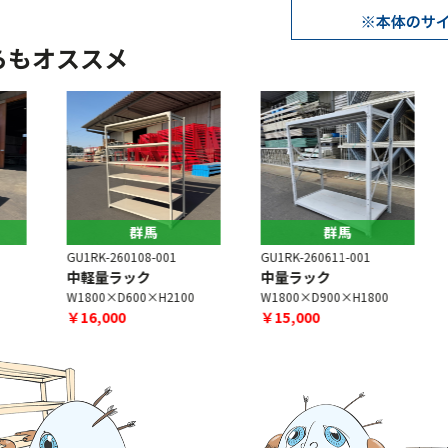
らもオススメ
群馬
群馬
GU1RK-260108-001
GU1RK-260611-001
G
中軽量ラック
中量ラック
W1800×D600×H2100
W1800×D900×H1800
W
￥16,000
￥15,000