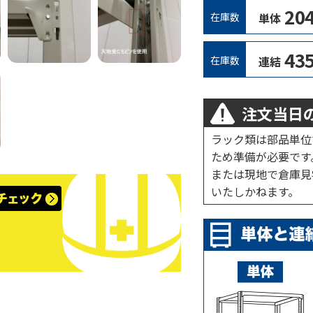
20
在庫数
単体
43
在庫数
連結
注文当日の
ラック類は部品単位
ため準備が必要です
または現地で倉庫見
いたしかねます。