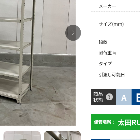
メーカー
サイズ(mm)
段数
耐荷重 ≒
タイプ
引渡し可能日
商品
A
状態
太田R
保管場所：