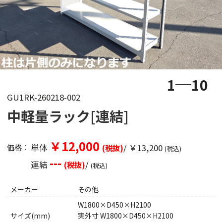
1
10
GU1RK-260218-002
中軽量ラック[連結]
￥12,000
単体
/ ￥13,200
価格：
(税抜)
(税込)
---
連結
/
(税抜)
(税込)
メーカー
その他
W1800×D450×H2100
サイズ(mm)
実外寸 W1800×D450×H2100