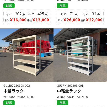
群馬
群馬
202
425
71
32
あと
点
あと
点
あと
点
あと
点
￥16,000
￥13,000
￥26,000
￥22,000
単体
連結
単体
連結
GU1RK-260108-002
GU1RK-260309-001
中量ラック
中軽量ラック
W1800×D600×H2100
W1800×D450×H2100
群馬
群馬