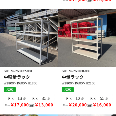
単体
連結
GU1RK-260422-001
GU1RK-260108-008
中軽量ラック
中量ラック
W1800×D600×H1800
W1800×D600×H2100
群馬
群馬
13
35
12
55
あと
点
あと
点
あと
点
あと
点
￥17,000
￥13,000
￥20,000
￥16,000
単体
連結
単体
連結