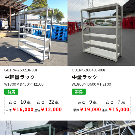
GU1RK-260218-001
GU1RK-260408-008
中軽量ラック
中量ラック
W1800×D450×H2100
W1800×D600×H2100
群馬
群馬
10
22
9
7
あと
点
あと
点
あと
点
あと
点
￥16,000
￥12,000
￥19,000
￥15,000
単体
連結
単体
連結