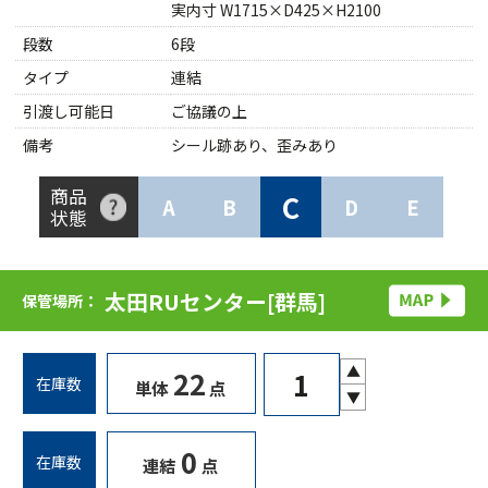
実内寸 W1715×D425×H2100
段数
6段
タイプ
連結
引渡し可能日
ご協議の上
備考
シール跡あり、歪みあり
商品
C
A
B
D
E
状態
太田RUセンター[群馬]
保管場所：
▲
22
在庫数
単体
点
▼
0
在庫数
連結
点