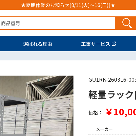
★夏期休業のお知らせ[8/11(火)～16(日)]★
選ばれる理由
工事サービス
GU1RK-260316-00
軽量ラック
￥10,0
価格：
メーカー