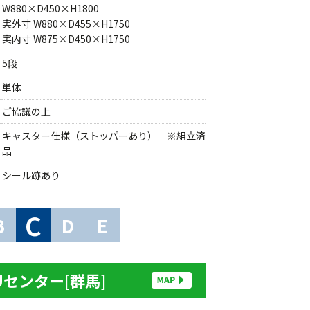
W880×D450×H1800
実外寸 W880×D455×H1750
実内寸 W875×D450×H1750
5段
単体
ご協議の上
キャスター仕様（ストッパーあり） ※組立済
品
シール跡あり
C
B
D
E
Uセンター[群馬]