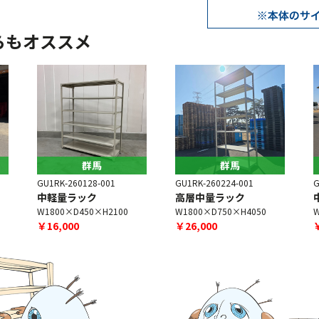
らもオススメ
群馬
群馬
GU1RK-260128-001
GU1RK-260224-001
G
中軽量ラック
高層中量ラック
W1800×D450×H2100
W1800×D750×H4050
W
￥16,000
￥26,000