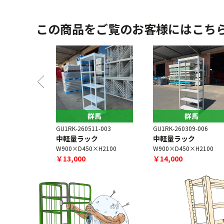
この商品をご覧のお客様にはこち
馬
群馬
群馬
5-003
GU1RK-260511-003
GU1RK-260309-006
ク
中軽量ラック
中軽量ラック
H1800
W900×D450×H2100
W900×D450×H2100
￥13,000
￥14,000