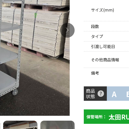
サイズ(mm)
段数
タイプ
引渡し可能日
その他商品情報
備考
商品
A
状態
太田R
保管場所：