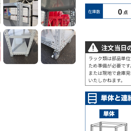
0
在庫数
点
注文当日の
ラック類は部品単位
ため準備が必要です
または現地で倉庫見
いたしかねます。