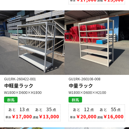
単体
連結
GU1RK-260422-001
GU1RK-260108-008
中軽量ラック
中量ラック
W1800×D600×H1800
W1800×D600×H2100
群馬
群馬
13
35
12
55
あと
点
あと
点
あと
点
あと
点
￥17,000
￥13,000
￥20,000
￥16,000
単体
連結
単体
連結