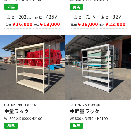
群馬
群馬
202
425
71
32
あと
点
あと
点
あと
点
あと
点
￥16,000
￥13,000
￥26,000
￥22,000
単体
連結
単体
連結
GU1RK-260108-002
GU1RK-260309-001
中量ラック
中軽量ラック
W1800×D600×H2100
W1800×D450×H2100
群馬
群馬