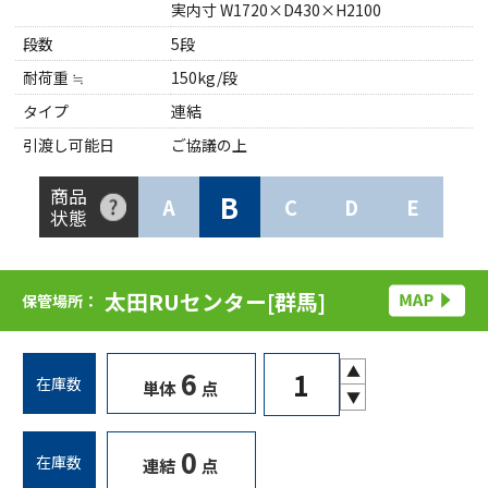
実内寸 W1720×D430×H2100
段数
5段
耐荷重 ≒
150kg/段
タイプ
連結
引渡し可能日
ご協議の上
商品
B
A
C
D
E
状態
太田RUセンター[群馬]
保管場所：
▲
6
在庫数
単体
点
▼
0
在庫数
連結
点