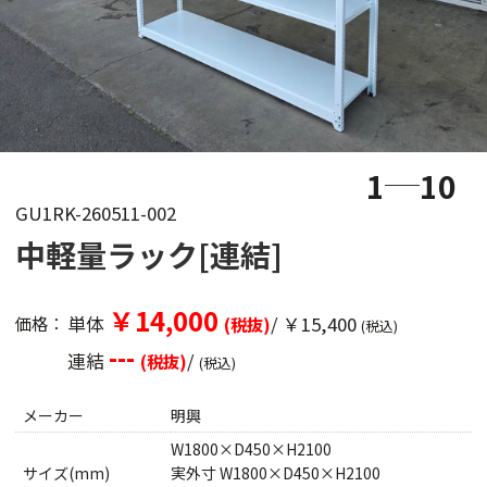
1
10
GU1RK-260511-002
中軽量ラック[連結]
￥14,000
単体
/ ￥15,400
価格：
(税抜)
(税込)
---
連結
/
(税抜)
(税込)
メーカー
明興
W1800×D450×H2100
サイズ(mm)
実外寸 W1800×D450×H2100