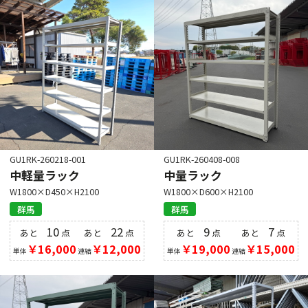
GU1RK-260218-001
GU1RK-260408-008
中軽量ラック
中量ラック
W1800×D450×H2100
W1800×D600×H2100
群馬
群馬
10
22
9
7
あと
点
あと
点
あと
点
あと
点
￥16,000
￥12,000
￥19,000
￥15,000
単体
連結
単体
連結