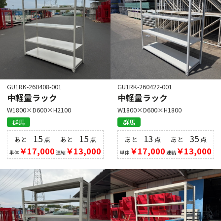
GU1RK-260408-001
GU1RK-260422-001
中軽量ラック
中軽量ラック
W1800×D600×H2100
W1800×D600×H1800
群馬
群馬
15
15
13
35
あと
点
あと
点
あと
点
あと
点
￥17,000
￥13,000
￥17,000
￥13,000
単体
連結
単体
連結