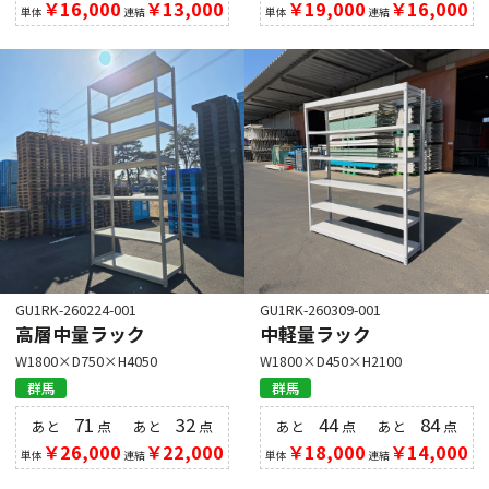
￥16,000
￥13,000
￥19,000
￥16,000
単体
連結
単体
連結
GU1RK-260224-001
GU1RK-260309-001
高層中量ラック
中軽量ラック
W1800×D750×H4050
W1800×D450×H2100
群馬
群馬
71
32
44
84
あと
点
あと
点
あと
点
あと
点
￥26,000
￥22,000
￥18,000
￥14,000
単体
連結
単体
連結