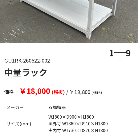
1
9
GU1RK-260522-002
中量ラック
￥18,000
/
￥19,800
価格：
(税抜)
(税込)
メーカー
双福鋼器
W1800×D900×H1800
サイズ(mm)
実外寸 W1860×D910×H1800
実内寸 W1730×D870×H1800