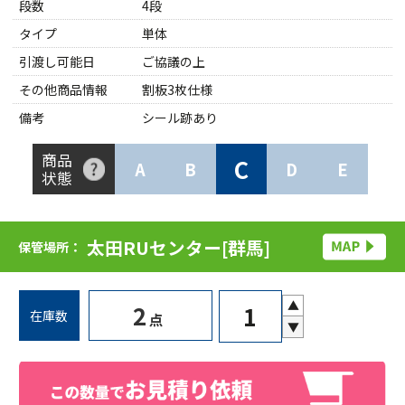
段数
4段
タイプ
単体
引渡し可能日
ご協議の上
その他商品情報
割板3枚仕様
備考
シール跡あり
商品
C
A
B
D
E
状態
太田RUセンター[群馬]
保管場所：
▲
2
在庫数
点
▼