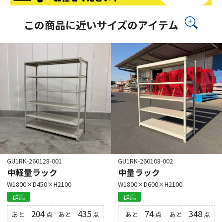
この商品に近いサイズのアイテム
GU1RK-260128-001
GU1RK-260108-002
中軽量ラック
中量ラック
W1800×D450×H2100
W1800×D600×H2100
群馬
群馬
204
435
74
348
あと
点
あと
点
あと
点
あと
点