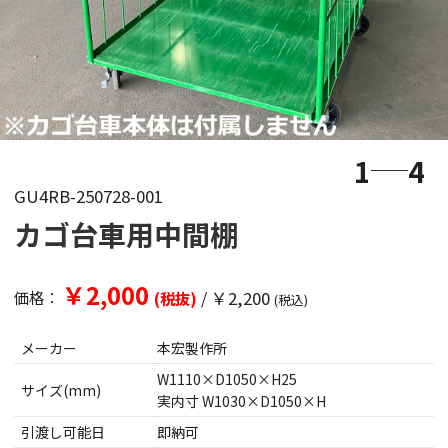
1
4
GU4RB-250728-001
カゴ台車用中間棚
￥2,000
/
￥2,200
価格：
(税抜)
(税込)
メーカー
本宏製作所
W1110×D1050×H25
サイズ(mm)
実内寸 W1030×D1050×H
引渡し可能日
即納可