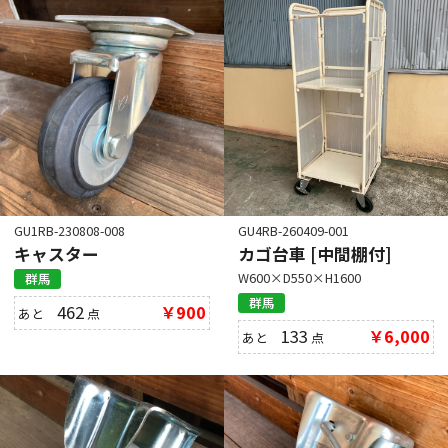
GU1RB-230808-008
GU4RB-260409-001
キャスター
カゴ台車 [中間棚付]
W600×D550×H1600
群馬
群馬
462
￥900
あと
点
133
￥6,000
あと
点