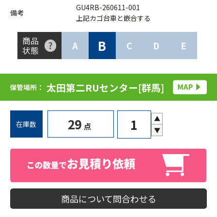
GU4RB-260611-001
備考
上記カゴ台車と嵌合する
商品
B
A
C
D
E
状態
太田第二RUセンター[群馬]
保管場所：
▲
29
在庫数
点
▼
商品について問合わせる