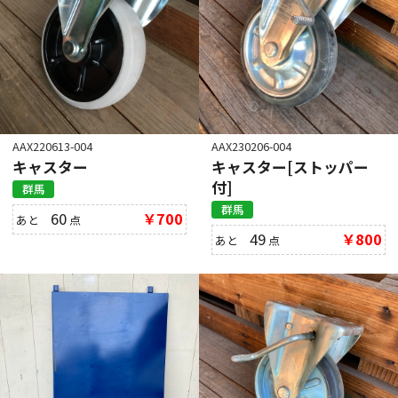
AAX220613-004
AAX230206-004
キャスター
キャスター[ストッパー
付]
群馬
群馬
60
￥700
あと
点
49
￥800
あと
点