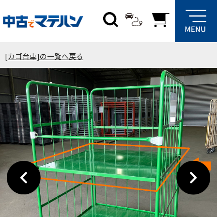
[カゴ台車]の一覧へ戻る