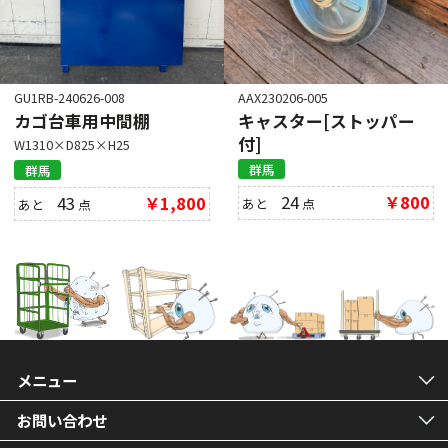
GU1RB-240626-008
AAX230206-005
カゴ台車用中間棚
キャスター[ストッパー
付]
W1310×D825×H25
群馬
群馬
24
￥800
43
￥1,800
あと
点
あと
点
メニュー
お問い合わせ