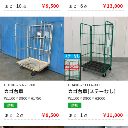
10
￥9,500
6
￥13,000
あと
点
あと
点
GU1RB-260728-001
GU4RB-251114-003
カゴ台車
カゴ台車[ステーなし]
W1100×D800×H1750
W1100×D800×H2000
群馬
群馬
2
￥9,500
1
￥11,000
あと
点
あと
点