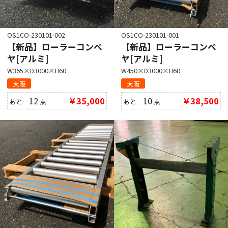
OS1CO-230101-002
OS1CO-230101-001
【新品】ローラーコンベ
【新品】ローラーコンベ
ヤ[アルミ]
ヤ[アルミ]
W365×D3000×H60
W450×D3000×H60
大阪
大阪
12
￥35,000
10
￥38,500
あと
点
あと
点