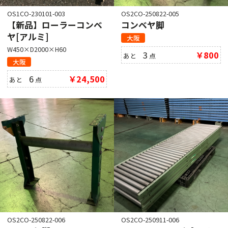
OS1CO-230101-003
OS2CO-250822-005
【新品】ローラーコンベ
コンベヤ脚
ヤ[アルミ]
大阪
W450×D2000×H60
3
￥800
あと
点
大阪
6
￥24,500
あと
点
OS2CO-250822-006
OS2CO-250911-006