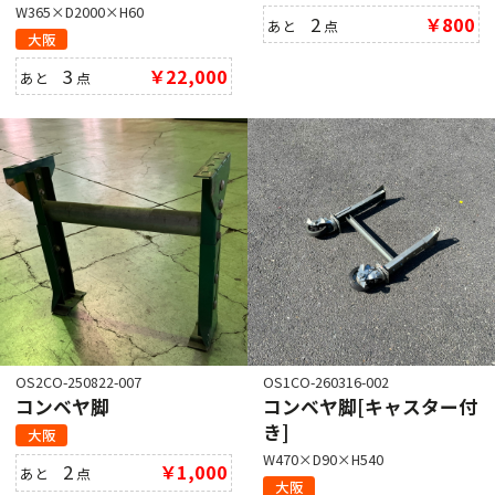
W365×D2000×H60
2
￥800
あと
点
大阪
3
￥22,000
あと
点
OS2CO-250822-007
OS1CO-260316-002
コンベヤ脚
コンベヤ脚[キャスター付
き]
大阪
W470×D90×H540
2
￥1,000
あと
点
大阪