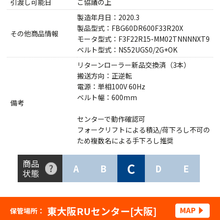
引渡し可能日
ご協議の上
製造年月日：2020.3
製品型式：FBG60DR600F33R20X
その他商品情報
モータ型式：F3F22R15-MM02TNNNNXT9
ベルト型式：NS52UGS0/2G+OK
リターンローラー新品交換済（3本）
搬送方向：正逆転
電源：単相100V 60Hz
ベルト幅：600mm
備考
センターで動作確認可
フォークリフトによる積込/荷下ろし不可の
ため複数名による手下ろし推奨
商品
C
A
B
D
E
状態
東大阪RUセンター[大阪]
保管場所：