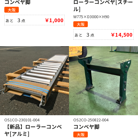
コンベヤ脚
ローラーコンベヤ[スチー
ル]
大阪
W775×D3000×H90
3
￥1,000
あと
点
大阪
3
￥14,500
あと
点
OS1CO-230101-004
OS2CO-250822-004
【新品】ローラーコンベ
コンベヤ脚
ヤ[アルミ]
大阪