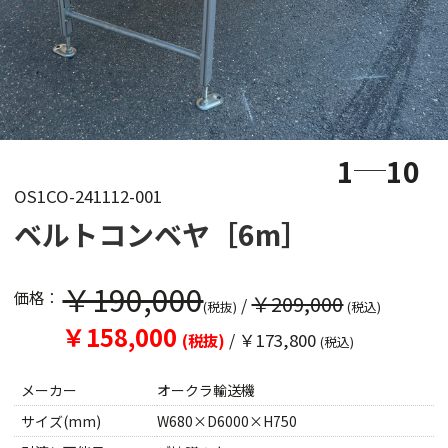
1
10
OS1CO-241112-001
ベルトコンベヤ［6m］
￥190,000
価格：
￥209,000
/
(税抜)
(税込)
￥158,000
/
￥173,800
(税抜)
(税込)
メーカー
オークラ輸送機
サイズ(mm)
W680×D6000×H750