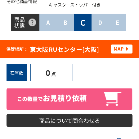
その他商品情報
キャスターストッパー付き
商品
C
A
B
D
E
状態
東大阪RUセンター[大阪]
保管場所：
0
在庫数
点
商品について問合わせる