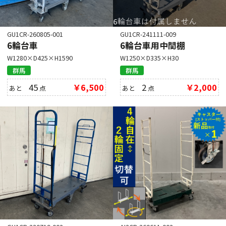
GU1CR-260805-001
GU1CR-241111-009
6輪台車
6輪台車用中間棚
W1280×D425×H1590
W1250×D335×H30
群馬
群馬
45
￥6,500
2
￥2,000
あと
点
あと
点