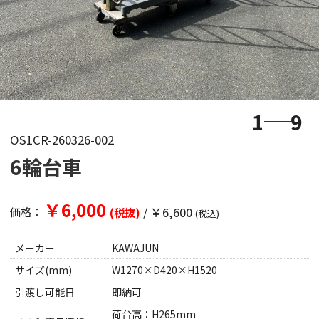
1
9
OS1CR-260326-002
6輪台車
￥6,000
/
￥6,600
価格：
(税抜)
(税込)
メーカー
KAWAJUN
サイズ(mm)
W1270×D420×H1520
引渡し可能日
即納可
荷台高：H265mm