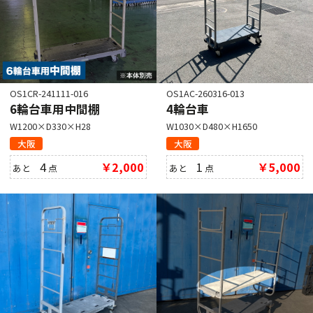
OS1CR-241111-016
OS1AC-260316-013
6輪台車用中間棚
4輪台車
W1200×D330×H28
W1030×D480×H1650
大阪
大阪
4
￥2,000
1
￥5,000
あと
点
あと
点