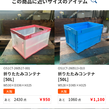
この商品に近いサイズのアイテム
OS1CT-260527-001
OS1CT-260513-010
折りたたみコンテナ
折りたたみコンテナ
[50L]
[50L]
W530×D336×H325
W528×D365×H325
大阪
大阪
2430
￥950
1060
￥1,100
あと
点
あと
点