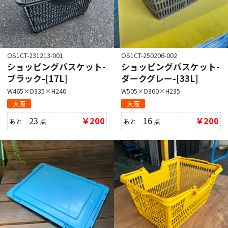
OS1CT-231213-001
OS1CT-250206-002
ショッピングバスケット-
ショッピングバスケット-
ブラック-[17L]
ダークグレー-[33L]
W465×D335×H240
W505×D360×H235
大阪
大阪
23
￥200
16
￥200
あと
点
あと
点