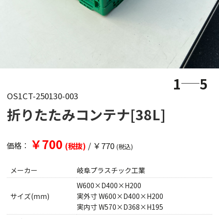
1
5
OS1CT-250130-003
折りたたみコンテナ[38L]
￥700
/
￥770
価格：
(税抜)
(税込)
メーカー
岐阜プラスチック工業
W600×D400×H200
サイズ(mm)
実外寸 W600×D400×H200
実内寸 W570×D368×H195