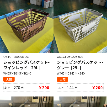
OS1CT-250206-003
OS1CT-250206-001
ショッピングバスケット-
ショッピングバスケット-
ワインレッド-[29L]
グレー-[29L]
W465×D345×H240
W465×D345×H240
大阪
大阪
270
￥200
144
￥200
あと
点
あと
点