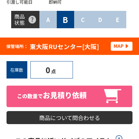
引渡し可能日
即納可
商品
B
A
C
D
E
状態
東大阪RUセンター[大阪]
保管場所：
0
在庫数
点
商品について問合わせる