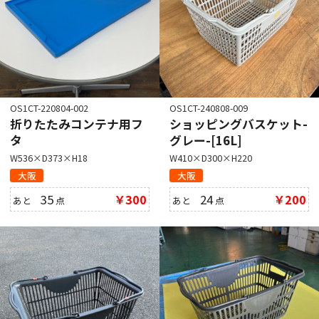
OS1CT-220804-002
OS1CT-240808-009
折りたたみコンテナ用フ
ショッピングバスケット-
タ
グレー-[16L]
W536×D373×H18
W410×D300×H220
大阪
大阪
35
￥300
24
￥200
あと
点
あと
点