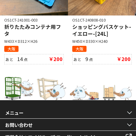
OS1CT-241001-003
OS1CT-240808-010
折りたたみコンテナ用フ
ショッピングバスケット-
タ
イエロー-[24L]
W433×D312×H26
W450×D330×H240
大阪
大阪
14
￥200
9
￥200
あと
点
あと
点
メニュー
お問い合わせ