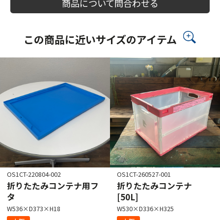
商品について問合わせる
この商品に近いサイズのアイテム
OS1CT-220804-002
OS1CT-260527-001
折りたたみコンテナ用フ
折りたたみコンテナ
タ
[50L]
W536×D373×H18
W530×D336×H325