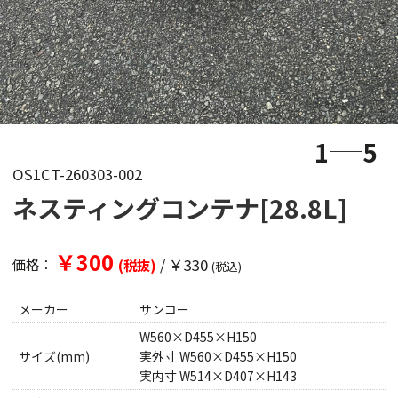
1
5
OS1CT-260303-002
ネスティングコンテナ[28.8L]
￥300
/
￥330
価格：
(税抜)
(税込)
メーカー
サンコー
W560×D455×H150
サイズ(mm)
実外寸 W560×D455×H150
実内寸 W514×D407×H143