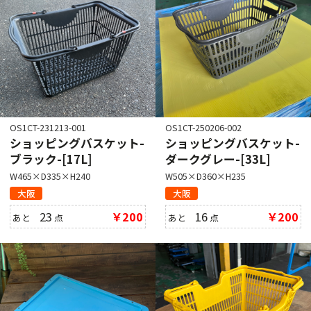
OS1CT-231213-001
OS1CT-250206-002
ショッピングバスケット-
ショッピングバスケット-
ブラック-[17L]
ダークグレー-[33L]
W465×D335×H240
W505×D360×H235
大阪
大阪
23
￥200
16
￥200
あと
点
あと
点