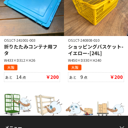
OS1CT-241001-003
OS1CT-240808-010
折りたたみコンテナ用フ
ショッピングバスケット-
タ
イエロー-[24L]
W433×D312×H26
W450×D330×H240
大阪
大阪
14
￥200
9
￥200
あと
点
あと
点
メニュー