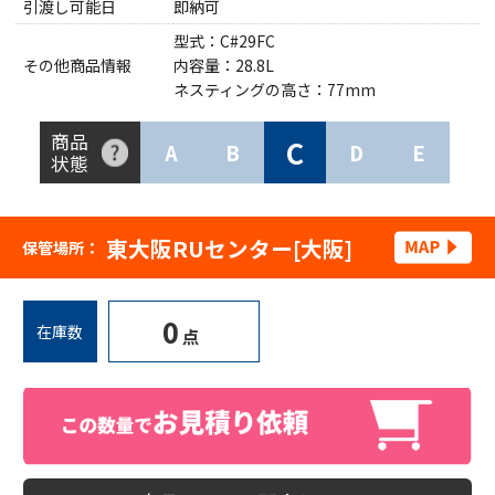
引渡し可能日
即納可
型式：C#29FC
その他商品情報
内容量：28.8L
ネスティングの高さ：77mm
商品
C
A
B
D
E
状態
東大阪RUセンター[大阪]
保管場所：
0
在庫数
点