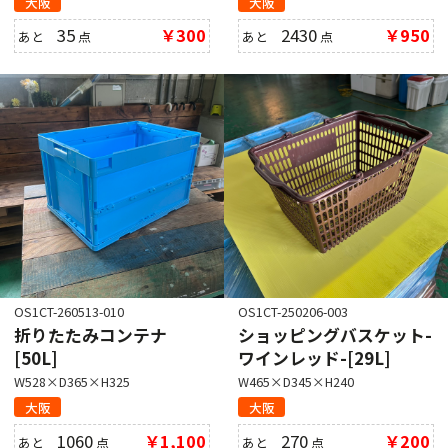
大阪
大阪
35
￥300
2430
￥950
あと
点
あと
点
OS1CT-260513-010
OS1CT-250206-003
折りたたみコンテナ
ショッピングバスケット-
[50L]
ワインレッド-[29L]
W528×D365×H325
W465×D345×H240
大阪
大阪
1060
￥1,100
270
￥200
あと
点
あと
点