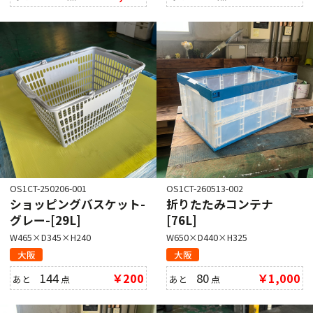
OS1CT-250206-001
OS1CT-260513-002
ショッピングバスケット-
折りたたみコンテナ
グレー-[29L]
[76L]
W465×D345×H240
W650×D440×H325
大阪
大阪
144
￥200
80
￥1,000
あと
点
あと
点