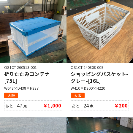
OS1CT-260513-001
OS1CT-240808-009
折りたたみコンテナ
ショッピングバスケット-
[75L]
グレー-[16L]
W648×D438×H337
W410×D300×H220
大阪
大阪
47
￥1,000
24
￥200
あと
点
あと
点