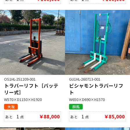
OS1HL-251209-001
GU1HL-260713-001
トラバーリフト［バッテ
ビシャモントラバーリフ
リー式］
ト
W570×D1150×H1920
W650×D690×H1570
大阪
群馬
1
￥88,000
1
￥85,000
あと
点
あと
点