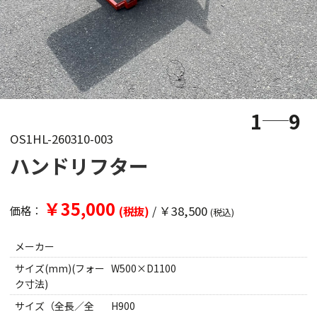
1
9
OS1HL-260310-003
ハンドリフター
￥35,000
/
￥38,500
価格：
(税抜)
(税込)
メーカー
サイズ(mm)(フォー
W500×D1100
ク寸法)
サイズ（全長／全
H900