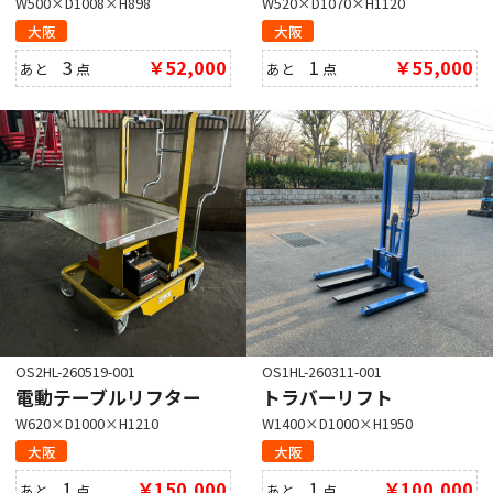
W500×D1008×H898
W520×D1070×H1120
大阪
大阪
3
￥52,000
1
￥55,000
あと
点
あと
点
OS2HL-260519-001
OS1HL-260311-001
電動テーブルリフター
トラバーリフト
W620×D1000×H1210
W1400×D1000×H1950
大阪
大阪
1
￥150,000
1
￥100,000
あと
点
あと
点