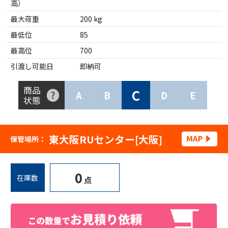
高）
最大荷重
200 kg
最低位
85
最高位
700
引渡し可能日
即納可
商品
C
A
B
D
E
状態
東大阪RUセンター[大阪]
保管場所：
0
在庫数
点