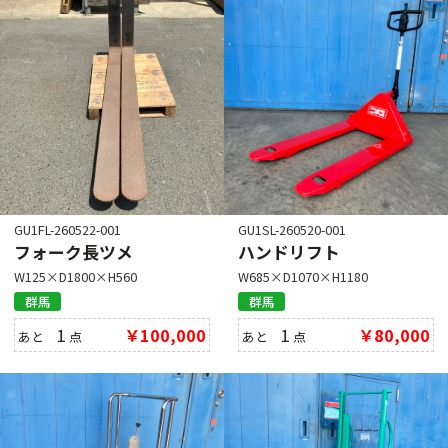
GU1FL-260522-001
GU1SL-260520-001
フォーク長ツメ
ハンドリフト
W125×D1800×H560
W685×D1070×H1180
群馬
群馬
1
￥100,000
1
￥80,000
あと
点
あと
点