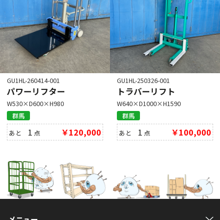
GU1HL-260414-001
GU1HL-250326-001
パワーリフター
トラバーリフト
W530×D600×H980
W640×D1000×H1590
群馬
群馬
1
￥120,000
1
￥100,000
あと
点
あと
点
メニュー