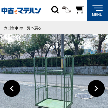
[カゴ台車]の一覧へ戻る