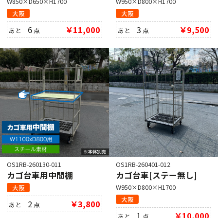
W850×D650×H1700
W950×D800×H1700
大阪
大阪
6
￥11,000
3
￥9,500
あと
点
あと
点
OS1RB-260130-011
OS1RB-260401-012
カゴ台車用中間棚
カゴ台車[ステー無し]
W950×D800×H1700
大阪
大阪
2
￥3,800
あと
点
1
￥10,000
あと
点