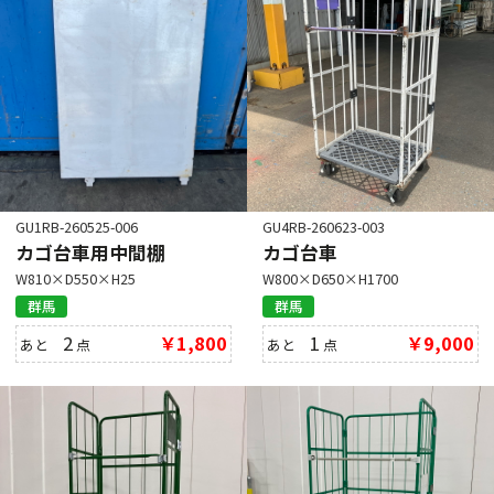
GU1RB-260525-006
GU4RB-260623-003
カゴ台車用中間棚
カゴ台車
W810×D550×H25
W800×D650×H1700
群馬
群馬
2
￥1,800
1
￥9,000
あと
点
あと
点