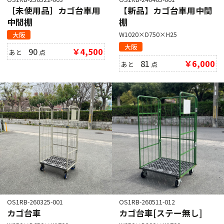
［未使用品］カゴ台車用
【新品】カゴ台車用中間
中間棚
棚
W1020×D750×H25
大阪
大阪
90
￥4,500
あと
点
81
￥6,000
あと
点
OS1RB-260325-001
OS1RB-260511-012
カゴ台車
カゴ台車[ステー無し]