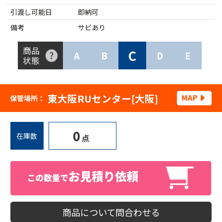
引渡し可能日
即納可
備考
サビあり
商品
C
A
B
D
E
状態
東大阪RUセンター[大阪]
保管場所：
0
在庫数
点
商品について問合わせる