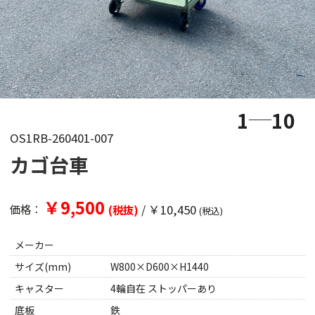
1
10
OS1RB-260401-007
カゴ台車
￥9,500
/
￥10,450
価格：
(税抜)
(税込)
メーカー
サイズ(mm)
W800×D600×H1440
キャスター
4輪自在 ストッパーあり
底板
鉄