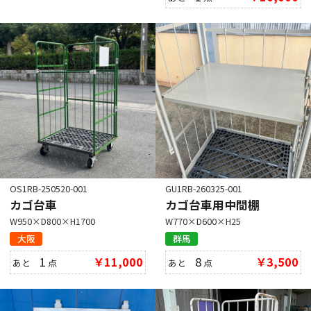
OS1RB-250520-001
GU1RB-260325-001
カゴ台車
カゴ台車用中間棚
W950×D800×H1700
W770×D600×H25
大阪
群馬
1
￥11,000
8
￥3,500
あと
点
あと
点