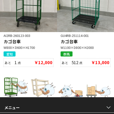
AI2RB-260123-003
GU4RB-251114-001
カゴ台車
カゴ台車
W800×D600×H1700
W1100×D800×H2000
愛知
群馬
1
￥12,000
512
￥13,000
あと
点
あと
点
メニュー