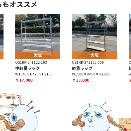
らもオススメ
大阪
大阪
OS1RK-241122-103
OS1RK-241122-006
O
中軽量ラック
軽量ラック
W1940×D475×H2160
W1500×D450×H2100
W
￥17,000
￥13,000