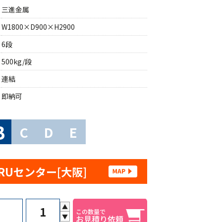
三進金属
W1800×D900×H2900
6段
500kg/段
連結
即納可
B
C
D
E
RUセンター[大阪]
▲
▼