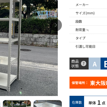
メーカー
サイズ(mm)
段数
耐荷重 ≒
タイプ
引渡し可能日
商品
A
状態
東大阪
保管場所：
1
在庫数
単体
点