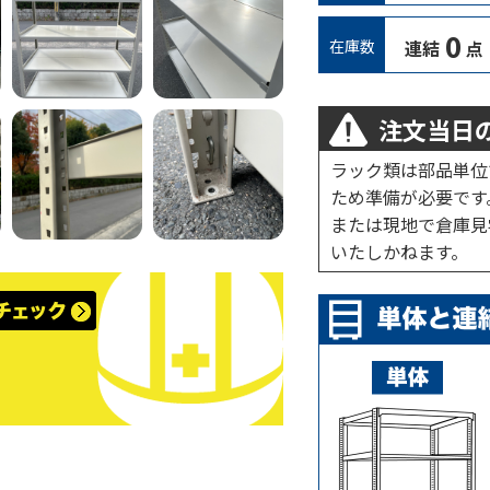
0
在庫数
連結
点
注文当日の
ラック類は部品単位
ため準備が必要です
または現地で倉庫見
いたしかねます。