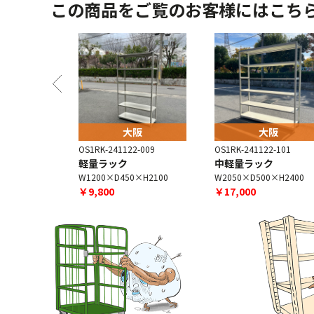
この商品をご覧のお客様にはこち
阪
大阪
大阪
-001
OS1RK-241122-009
OS1RK-241122-101
軽量ラック
中軽量ラック
×H2900
W1200×D450×H2100
W2050×D500×H2400
￥9,800
￥17,000