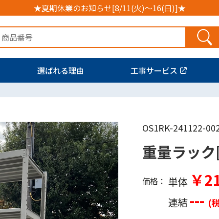
★夏期休業のお知らせ[8/11(火)～16(日)]★
選ばれる理由
工事サービス
OS1RK-241122-00
重量ラック[
￥21
単体
価格：
---
連結
(