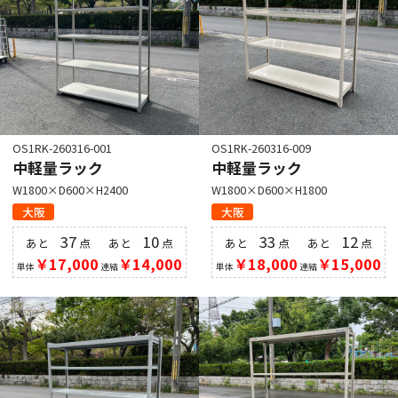
OS1RK-260316-001
OS1RK-260316-009
中軽量ラック
中軽量ラック
W1800×D600×H2400
W1800×D600×H1800
大阪
大阪
37
10
33
12
あと
点
あと
点
あと
点
あと
点
￥17,000
￥14,000
￥18,000
￥15,000
単体
連結
単体
連結