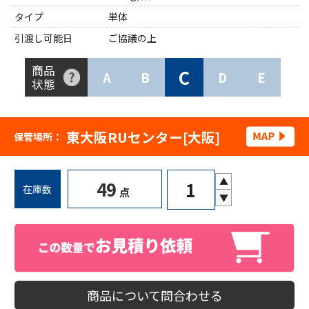
タイプ
単体
引渡し可能日
ご協議の上
商品
C
A
B
D
E
状態
東大阪RUセンター[大阪]
保管場所：
▲
49
在庫数
点
▼
商品について問合わせる