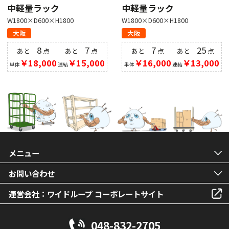
中軽量ラック
中軽量ラック
W1800×D600×H1800
W1800×D600×H1800
大阪
大阪
8
7
7
25
あと
点
あと
点
あと
点
あと
点
￥18,000
￥15,000
￥16,000
￥13,000
単体
連結
単体
連結
メニュー
お問い合わせ
運営会社：ワイドループ コーポレートサイト
048-832-2705