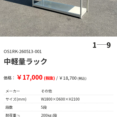
1
9
OS1RK-260513-001
中軽量ラック
￥17,000
/
￥18,700
価格：
(税抜)
(税込)
メーカー
その他
サイズ(mm)
W1800×D600×H2100
段数
5段
耐荷重 ≒
200kg/段