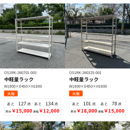
OS1RK-260701-003
OS1RK-260325-001
中軽量ラック
中軽量ラック
W1800×D450×H1800
W1800×D450×H1800
大阪
大阪
127
134
101
78
あと
点
あと
点
あと
点
あと
点
￥15,000
￥12,000
￥18,000
￥15,000
単体
連結
単体
連結