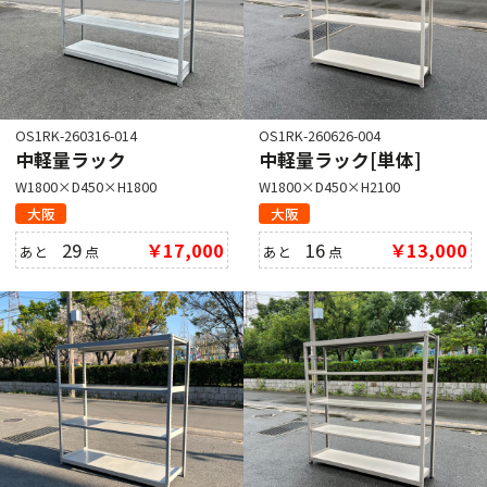
OS1RK-260316-014
OS1RK-260626-004
中軽量ラック
中軽量ラック[単体]
W1800×D450×H1800
W1800×D450×H2100
大阪
大阪
29
￥17,000
16
￥13,000
あと
点
あと
点