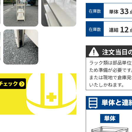
33
在庫数
単体
12
在庫数
連結
注文当日の
ラック類は部品単位
ため準備が必要です
または現地で倉庫見
いたしかねます。