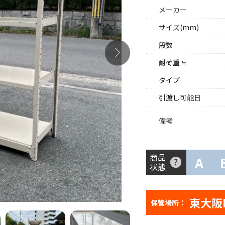
メーカー
サイズ(mm)
段数
耐荷重 ≒
タイプ
引渡し可能日
備考
商品
A
状態
東大阪
保管場所：