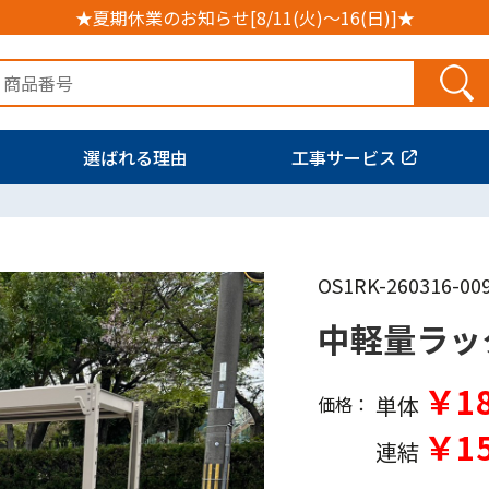
★夏期休業のお知らせ[8/11(火)～16(日)]★
選ばれる理由
工事サービス
OS1RK-260316-00
中軽量ラッ
￥18
単体
価格：
￥15
連結