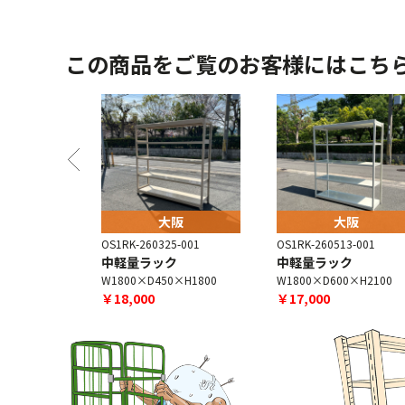
この商品をご覧のお客様にはこち
阪
大阪
大阪
-003
OS1RK-260325-001
OS1RK-260513-001
ク
中軽量ラック
中軽量ラック
×H1800
W1800×D450×H1800
W1800×D600×H2100
￥18,000
￥17,000