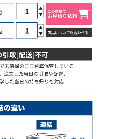
▲
点
▼
▲
点
商品について問合わせる
▼
引取[配送]不可
で未清掃のまま倉庫保管している
。注文した当日の引取や配送、
学した当日の持ち帰りも対応