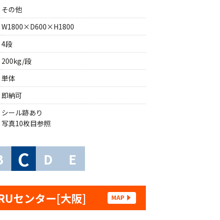
その他
W1800×D600×H1800
4段
200kg/段
単体
即納可
シール跡あり
写真10枚目参照
C
B
D
E
RUセンター[大阪]