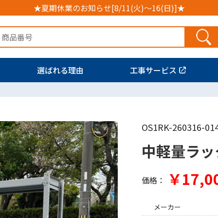
★夏期休業のお知らせ[8/11(火)～16(日)]★
選ばれる理由
工事サービス
OS1RK-260316-01
中軽量ラッ
￥17,0
価格：
メーカー