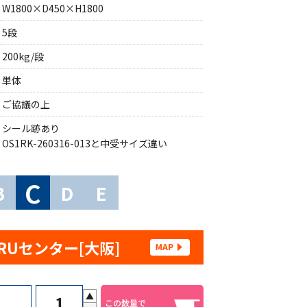
W1800×D450×H1800
5段
200kg/段
単体
ご協議の上
シール跡あり
OS1RK-260316-013と中受サイズ違い
C
B
D
E
RUセンター[大阪]
▲