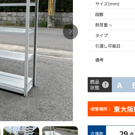
サイズ(mm)
段数
耐荷重 ≒
タイプ
引渡し可能日
備考
商品
A
状態
東大阪
保管場所：
29
在庫数
点