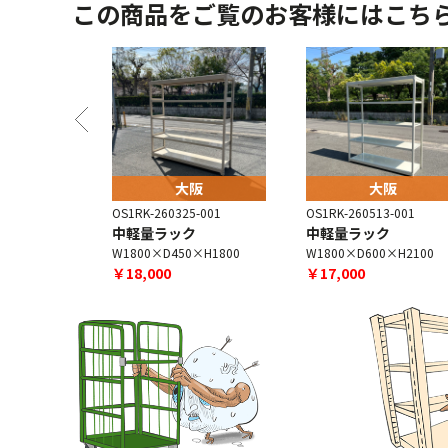
この商品をご覧のお客様にはこち
阪
大阪
大阪
-003
OS1RK-260325-001
OS1RK-260513-001
ク
中軽量ラック
中軽量ラック
×H1800
W1800×D450×H1800
W1800×D600×H2100
￥18,000
￥17,000