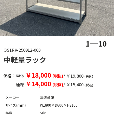
1
10
OS1RK-250912-003
中軽量ラック
￥18,000
単体
/ ￥19,800
価格：
(税抜)
(税込)
￥14,000
連結
/ ￥15,400
(税抜)
(税込)
メーカー
三進金属
サイズ(mm)
W1800×D600×H2100
段数
5段