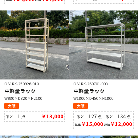
OS1RK-250926-010
OS1RK-260701-003
中軽量ラック
中軽量ラック
W930×D320×H2100
W1800×D450×H1800
大阪
大阪
1
￥13,000
127
134
あと
点
あと
点
あと
点
￥15,000
￥12,000
単体
連結