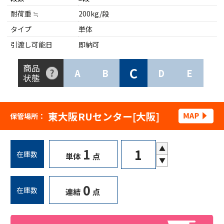
耐荷重 ≒
200kg/段
タイプ
単体
引渡し可能日
即納可
商品
C
A
B
D
E
状態
東大阪RUセンター[大阪]
保管場所：
▲
1
在庫数
単体
点
▼
0
在庫数
連結
点