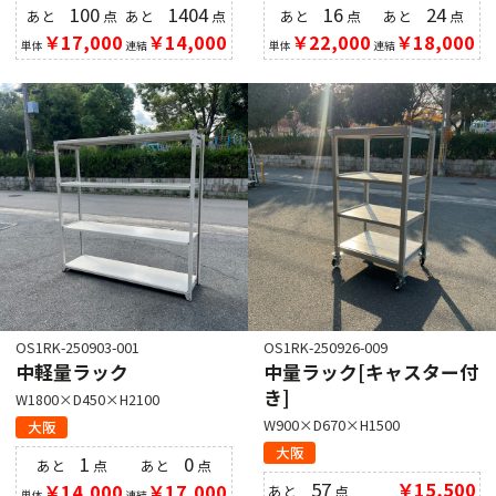
100
1404
16
24
あと
点
あと
点
あと
点
あと
点
￥17,000
￥14,000
￥22,000
￥18,000
単体
連結
単体
連結
OS1RK-250903-001
OS1RK-250926-009
中軽量ラック
中量ラック[キャスター付
き]
W1800×D450×H2100
W900×D670×H1500
大阪
大阪
1
0
あと
点
あと
点
57
￥15,500
￥14,000
￥17,000
あと
点
単体
連結