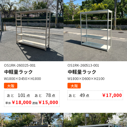
OS1RK-260325-001
OS1RK-260513-001
中軽量ラック
中軽量ラック
W1800×D450×H1800
W1800×D600×H2100
大阪
大阪
101
78
49
￥17,000
あと
点
あと
点
あと
点
￥18,000
￥15,000
単体
連結