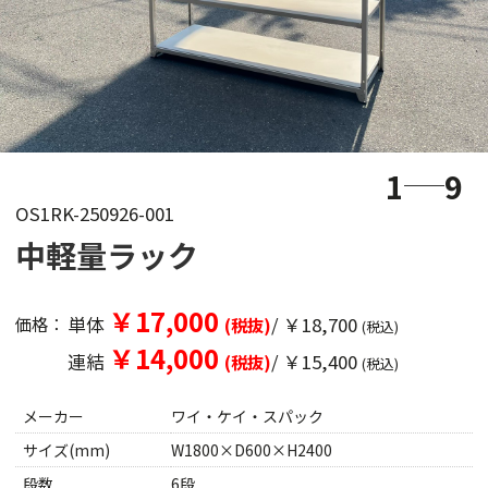
1
9
OS1RK-250926-001
中軽量ラック
￥17,000
単体
/ ￥18,700
価格：
(税抜)
(税込)
￥14,000
連結
/ ￥15,400
(税抜)
(税込)
メーカー
ワイ・ケイ・スパック
サイズ(mm)
W1800×D600×H2400
段数
6段