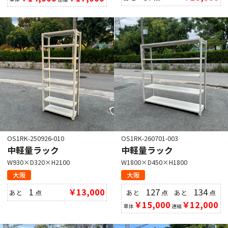
OS1RK-250926-010
OS1RK-260701-003
中軽量ラック
中軽量ラック
W930×D320×H2100
W1800×D450×H1800
大阪
大阪
1
￥13,000
127
134
あと
点
あと
点
あと
点
￥15,000
￥12,000
単体
連結