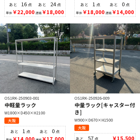
16
24
1
0
あと
点
あと
点
あと
点
あと
点
￥22,000
￥18,000
￥18,000
￥14,000
単体
連結
単体
連結
OS1RK-250903-001
OS1RK-250926-009
中軽量ラック
中量ラック[キャスター付
き]
W1800×D450×H2100
W900×D670×H1500
大阪
大阪
1
0
あと
点
あと
点
57
￥15,500
￥14,000
￥17,000
あと
点
単体
連結