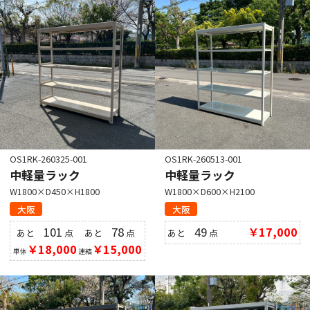
OS1RK-260325-001
OS1RK-260513-001
中軽量ラック
中軽量ラック
W1800×D450×H1800
W1800×D600×H2100
大阪
大阪
101
78
49
￥17,000
あと
点
あと
点
あと
点
￥18,000
￥15,000
単体
連結