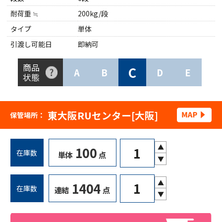
耐荷重 ≒
200kg/段
タイプ
単体
引渡し可能日
即納可
商品
C
A
B
D
E
状態
東大阪RUセンター[大阪]
保管場所：
▲
100
在庫数
単体
点
▼
▲
1404
在庫数
連結
点
▼