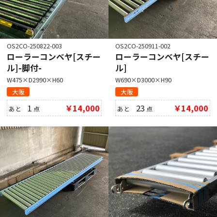
OS2CO-250822-003
OS2CO-250911-002
ローラーコンベヤ[スチー
ローラーコンベヤ[スチー
ル]-脚付-
ル]
W475×D2990×H60
W690×D3000×H90
大阪
大阪
1
￥14,000
23
￥14,000
あと
点
あと
点