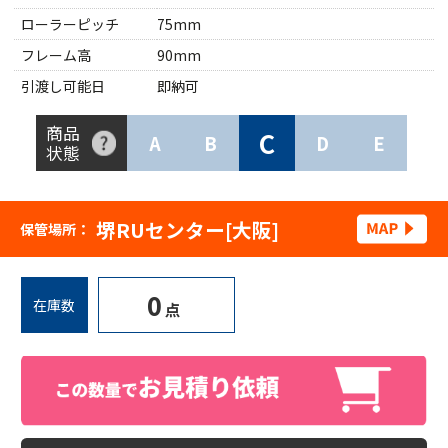
ローラーピッチ
75mm
フレーム高
90mm
引渡し可能日
即納可
商品
C
A
B
D
E
状態
堺RUセンター[大阪]
保管場所：
0
在庫数
点