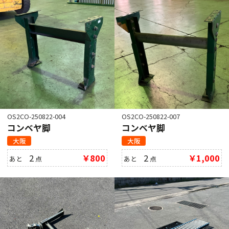
OS2CO-250822-004
OS2CO-250822-007
コンベヤ脚
コンベヤ脚
大阪
大阪
2
￥800
2
￥1,000
あと
点
あと
点