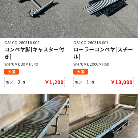
OS1CO-260316-002
OS1CO-260316-001
コンベヤ脚[キャスター付
ローラーコンベヤ[スチー
き]
ル]
W470×D90×H540
W470×D2000×H60
大阪
大阪
2
￥1,200
1
￥13,000
あと
点
あと
点