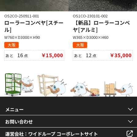
OS2CO-250911-001
OS1CO-230101-002
ローラーコンベヤ[スチー
【新品】ローラーコンベ
ル]
ヤ[アルミ]
W760×D3000×H90
W365×D3000×H60
大阪
大阪
16
￥15,000
12
￥35,000
あと
点
あと
点
メニュー
お問い合わせ
運営会社：ワイドループ コーポレートサイト