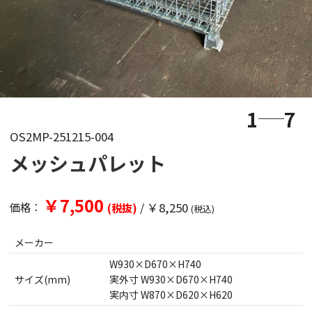
1
7
OS2MP-251215-004
メッシュパレット
￥7,500
/
￥8,250
価格：
(税抜)
(税込)
メーカー
W930×D670×H740
サイズ(mm)
実外寸 W930×D670×H740
実内寸 W870×D620×H620