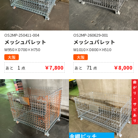
OS2MP-250411-004
OS2MP-260629-001
メッシュパレット
メッシュパレット
W950×D700×H750
W1010×D800×H510
大阪
大阪
1
￥7,800
71
￥8,000
あと
点
あと
点