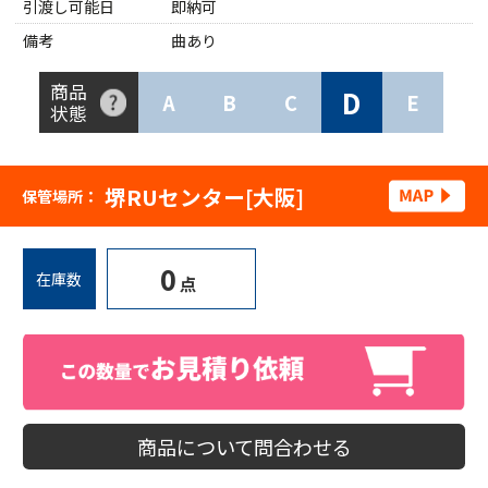
引渡し可能日
即納可
備考
曲あり
商品
D
A
B
C
E
状態
堺RUセンター[大阪]
保管場所：
0
在庫数
点
商品について問合わせる