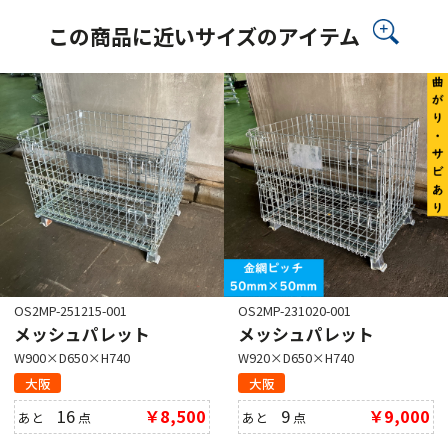
この商品に近いサイズのアイテム
OS2MP-251215-001
OS2MP-231020-001
メッシュパレット
メッシュパレット
W900×D650×H740
W920×D650×H740
大阪
大阪
16
￥8,500
9
￥9,000
あと
点
あと
点