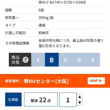
実内寸 W1740×D700×H2400
段数
6段
耐荷重 ≒
300kg/段
タイプ
連結
引渡し可能日
即納可
全段中受仕様につき、最上段は写真の通り
その他商品情報
窪む形状となります。
商品
B
A
C
D
E
状態
堺RUセンター[大阪]
保管場所：
▲
22
在庫数
単体
点
▼