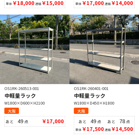
￥18,000
￥15,000
￥17,000
￥14,000
単体
連結
単体
連結
OS1RK-260513-001
OS1RK-260401-001
中軽量ラック
中軽量ラック
W1800×D600×H2100
W1800×D450×H1800
大阪
大阪
49
￥17,000
49
78
あと
点
あと
点
あと
点
￥17,500
￥14,500
単体
連結