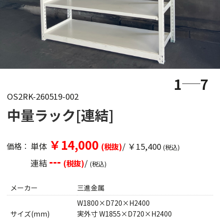
1
7
OS2RK-260519-002
中量ラック[連結]
￥14,000
単体
/ ￥15,400
価格：
(税抜)
(税込)
---
連結
/
(税抜)
(税込)
メーカー
三進金属
W1800×D720×H2400
サイズ(mm)
実外寸 W1855×D720×H2400