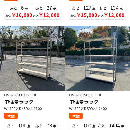
6
27
127
134
あと
点
あと
点
あと
点
あと
点
￥16,000
￥12,000
￥15,000
￥12,000
単体
連結
単体
連結
OS1RK-260325-001
OS1RK-250926-001
中軽量ラック
中軽量ラック
W1800×D450×H1800
W1800×D600×H2400
大阪
大阪
101
78
100
1404
あと
点
あと
点
あと
点
あと
点