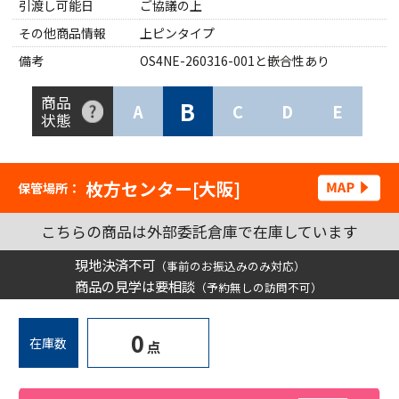
引渡し可能日
ご協議の上
その他商品情報
上ピンタイプ
備考
OS4NE-260316-001と嵌合性あり
商品
B
A
C
D
E
状態
枚方センター[大阪]
保管場所：
こちらの商品は外部委託倉庫で在庫しています
現地決済不可
（事前のお振込みのみ対応）
商品の見学は要相談
（予約無しの訪問不可）
0
在庫数
点