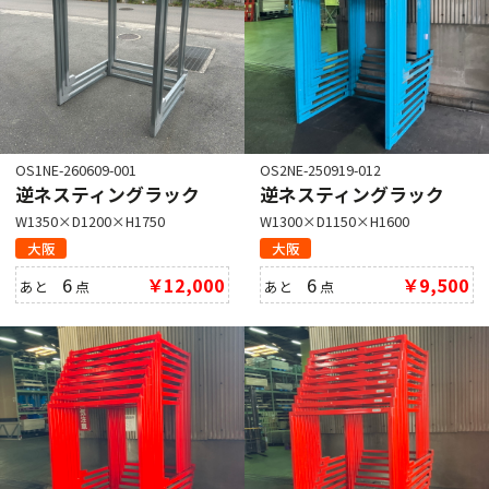
OS1NE-260609-001
OS2NE-250919-012
逆ネスティングラック
逆ネスティングラック
W1350×D1200×H1750
W1300×D1150×H1600
大阪
大阪
6
￥12,000
6
￥9,500
あと
点
あと
点