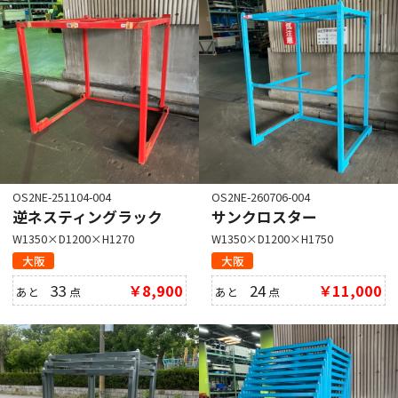
OS2NE-251104-004
OS2NE-260706-004
逆ネスティングラック
サンクロスター
W1350×D1200×H1270
W1350×D1200×H1750
大阪
大阪
33
￥8,900
24
￥11,000
あと
点
あと
点