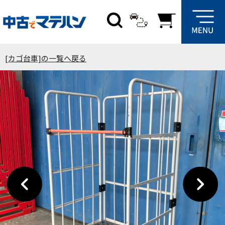
[カゴ台車]の一覧へ戻る