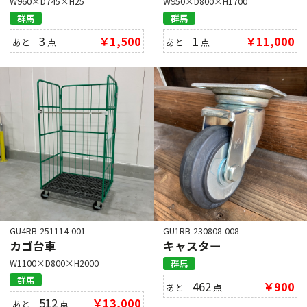
W960×D745×H25
W950×D800×H1700
群馬
群馬
3
￥1,500
1
￥11,000
あと
点
あと
点
GU4RB-251114-001
GU1RB-230808-008
カゴ台車
キャスター
W1100×D800×H2000
群馬
群馬
462
￥900
あと
点
512
￥13,000
あと
点