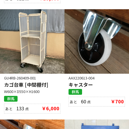
GU4RB-260409-001
AAX220613-004
カゴ台車 [中間棚付]
キャスター
W600×D550×H1600
群馬
群馬
60
￥700
あと
点
133
￥6,000
あと
点