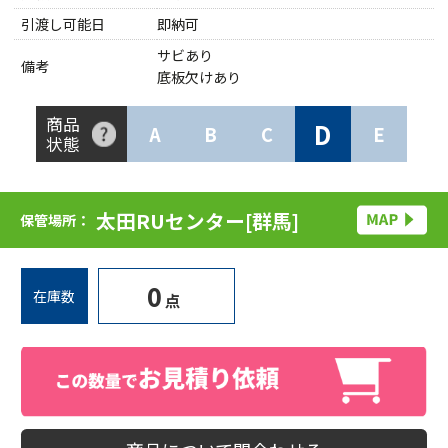
引渡し可能日
即納可
サビあり
備考
底板欠けあり
商品
D
A
B
C
E
状態
太田RUセンター[群馬]
保管場所：
0
在庫数
点