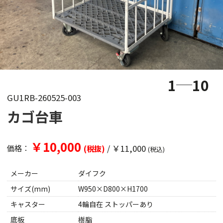
1
10
GU1RB-260525-003
カゴ台車
￥10,000
/
￥11,000
価格：
(税抜)
(税込)
メーカー
ダイフク
サイズ(mm)
W950×D800×H1700
キャスター
4輪自在 ストッパーあり
底板
樹脂