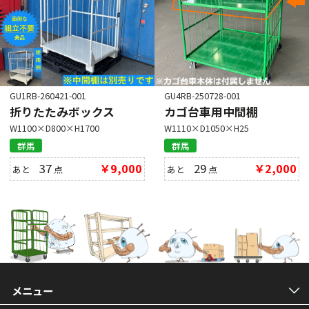
GU1RB-260421-001
GU4RB-250728-001
折りたたみボックス
カゴ台車用中間棚
W1100×D800×H1700
W1110×D1050×H25
群馬
群馬
37
￥9,000
29
￥2,000
あと
点
あと
点
メニュー