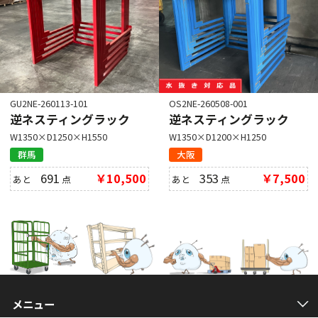
GU2NE-260113-101
OS2NE-260508-001
逆ネスティングラック
逆ネスティングラック
W1350×D1250×H1550
W1350×D1200×H1250
群馬
大阪
691
￥10,500
353
￥7,500
あと
点
あと
点
メニュー