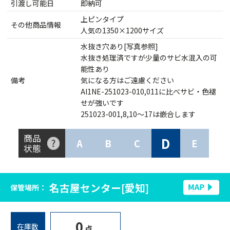
引渡し可能日
即納可
上ピンタイプ
その他商品情報
人気の1350×1200サイズ
水抜き穴あり[写真参照]
水抜き処理済ですが少量のサビ水混入の可
能性あり
備考
気になる方はご遠慮ください
AI1NE-251023-010,011に比べサビ・色褪
せが強いです
251023-001,8,10～17は嵌合します
商品
D
A
B
C
E
状態
名古屋センター[愛知]
保管場所：
0
在庫数
点