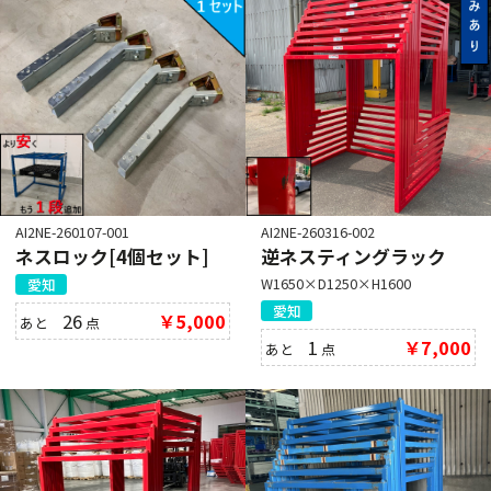
AI2NE-260107-001
AI2NE-260316-002
ネスロック[4個セット]
逆ネスティングラック
W1650×D1250×H1600
愛知
愛知
26
￥5,000
あと
点
1
￥7,000
あと
点