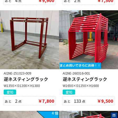
4
￥9,900
2
￥7,500
あと
点
あと
点
AI2NE-251023-009
AI2NE-260316-001
逆ネスティングラック
逆ネスティングラック
W1350×D1200×H1380
W1650×D1250×H1600
愛知
愛知
2
￥7,800
133
￥9,500
あと
点
あと
点