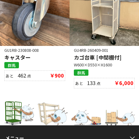
GU1RB-230808-008
GU4RB-260409-001
キャスター
カゴ台車 [中間棚付]
W600×D550×H1600
群馬
群馬
462
￥900
あと
点
133
￥6,000
あと
点
メニュー