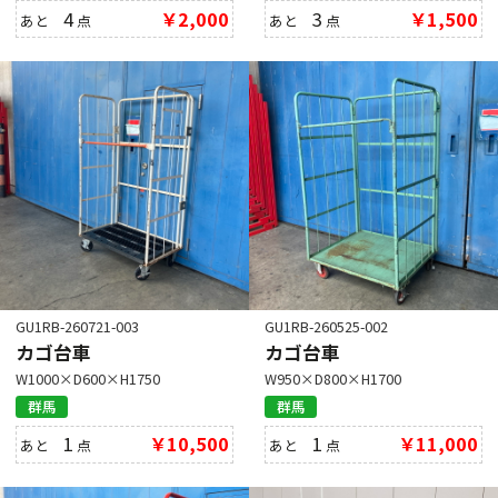
4
￥2,000
3
￥1,500
あと
点
あと
点
GU1RB-260721-003
GU1RB-260525-002
カゴ台車
カゴ台車
W1000×D600×H1750
W950×D800×H1700
群馬
群馬
1
￥10,500
1
￥11,000
あと
点
あと
点