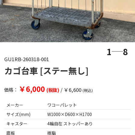
1
8
GU1RB-260318-001
カゴ台車 [ステー無し]
￥6,000
/
￥6,600
価格：
(税抜)
(税込)
メーカー
ワコーパレット
サイズ(mm)
W1000×D600×H1700
キャスター
4輪自在 ストッパーあり
底板
樹脂