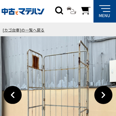
[カゴ台車]の一覧へ戻る