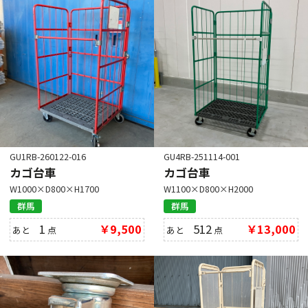
GU1RB-260122-016
GU4RB-251114-001
カゴ台車
カゴ台車
W1000×D800×H1700
W1100×D800×H2000
群馬
群馬
1
￥9,500
512
￥13,000
あと
点
あと
点