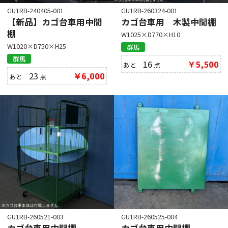
GU1RB-240405-001
GU1RB-260324-001
【新品】カゴ台車用中間
カゴ台車用 木製中間棚
棚
W1025×D770×H10
W1020×D750×H25
群馬
群馬
16
￥5,500
あと
点
23
￥6,000
あと
点
GU1RB-260521-003
GU1RB-260525-004