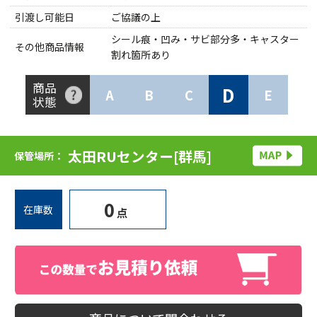
引渡し可能日
ご協議の上
シール痕・凹み・サビ部分多・キャスター
その他商品情報
割れ箇所あり
商品
D
A
B
C
E
状態
太田RUセンター[群馬]
保管場所：
0
在庫数
点