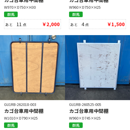
カゴ台車用中間棚
カゴ台車用中間棚
W970×D750×H30
W960×D750×H25
群馬
群馬
11
￥2,000
4
￥1,500
あと
点
あと
点
GU1RB-262018-003
GU1RB-260525-005
カゴ台車用中間棚
カゴ台車用中間棚
W1010×D790×H25
W960×D745×H25
群馬
群馬