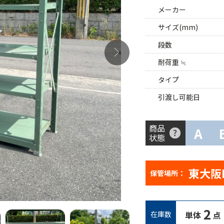
メーカー
サイズ(mm)
段数
耐荷重 ≒
タイプ
引渡し可能日
商品
A
状態
東大阪
保管場所：
2
在庫数
単体
点