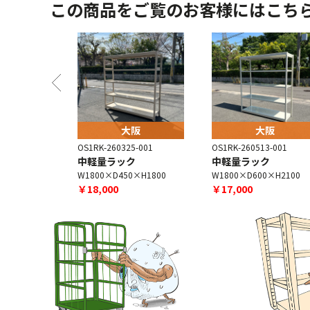
この商品をご覧のお客様にはこち
阪
大阪
大阪
-003
OS1RK-260325-001
OS1RK-260513-001
ク
中軽量ラック
中軽量ラック
×H1800
W1800×D450×H1800
W1800×D600×H2100
￥18,000
￥17,000