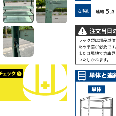
5
在庫数
連結
点
注文当日の
ラック類は部品単位
ため準備が必要です
または現地で倉庫見
いたしかねます。