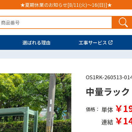
★夏期休業のお知らせ[8/11(火)～16(日)]★
選ばれる理由
工事サービス
OS1RK-260513-01
中量ラック
￥19
単体
価格：
￥14
連結