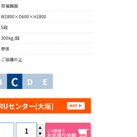
双福鋼器
W1800×D600×H1800
5段
300kg/段
単体
ご協議の上
C
B
D
E
RUセンター[大阪]
▲
▼