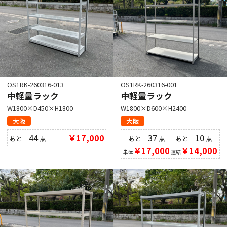
OS1RK-260316-013
OS1RK-260316-001
中軽量ラック
中軽量ラック
W1800×D450×H1800
W1800×D600×H2400
大阪
大阪
44
￥17,000
37
10
あと
点
あと
点
あと
点
￥17,000
￥14,000
単体
連結