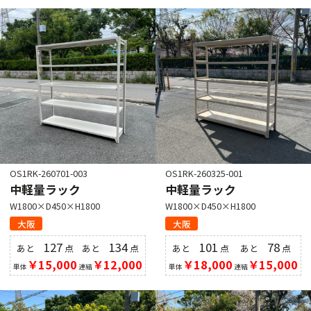
OS1RK-260701-003
OS1RK-260325-001
中軽量ラック
中軽量ラック
W1800×D450×H1800
W1800×D450×H1800
大阪
大阪
127
134
101
78
あと
点
あと
点
あと
点
あと
点
￥15,000
￥12,000
￥18,000
￥15,000
単体
連結
単体
連結