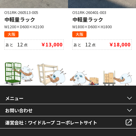
OS1RK-260513-005
OS1RK-260401-003
中軽量ラック
中軽量ラック
W1200×D600×H2100
W1800×D600×H1800
大阪
大阪
12
￥13,000
12
￥18,000
あと
点
あと
点
メニュー
お問い合わせ
運営会社：ワイドループ コーポレートサイト