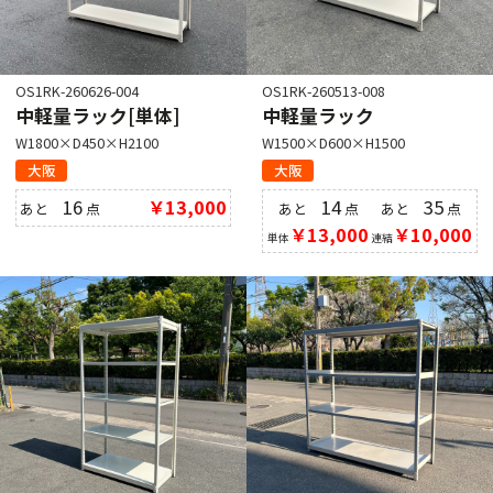
OS1RK-260626-004
OS1RK-260513-008
中軽量ラック[単体]
中軽量ラック
W1800×D450×H2100
W1500×D600×H1500
大阪
大阪
16
￥13,000
14
35
あと
点
あと
点
あと
点
￥13,000
￥10,000
単体
連結