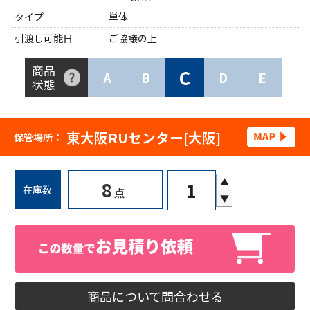
タイプ
単体
引渡し可能日
ご協議の上
商品
C
A
B
D
E
状態
東大阪RUセンター[大阪]
保管場所：
▲
8
在庫数
点
▼
商品について問合わせる