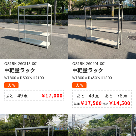
OS1RK-260513-001
OS1RK-260401-001
中軽量ラック
中軽量ラック
W1800×D600×H2100
W1800×D450×H1800
大阪
大阪
49
￥17,000
49
78
あと
点
あと
点
あと
点
￥17,500
￥14,500
単体
連結