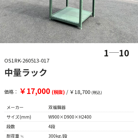
1
10
OS1RK-260513-017
中量ラック
￥17,000
/
￥18,700
価格：
(税抜)
(税込)
メーカー
双福鋼器
サイズ(mm)
W900×D900×H2400
段数
4段
耐荷重 ≒
300kg/段