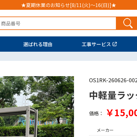
★夏期休業のお知らせ[8/11(火)～16(日)]★
選ばれる理由
工事サービス
OS1RK-260626-00
中軽量ラッ
￥15,0
価格：
メーカー