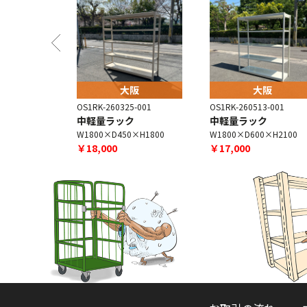
阪
大阪
大阪
-003
OS1RK-260325-001
OS1RK-260513-001
ク
中軽量ラック
中軽量ラック
×H1800
W1800×D450×H1800
W1800×D600×H2100
￥18,000
￥17,000