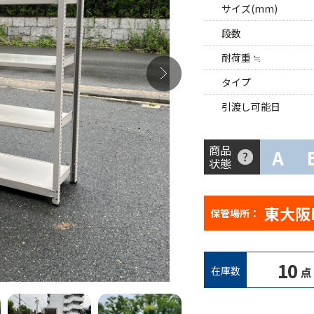
サイズ(mm)
段数
耐荷重 ≒
タイプ
引渡し可能日
商品
A
状態
東大阪
保管場所：
10
在庫数
点