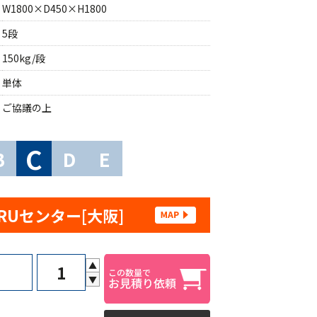
W1800×D450×H1800
5段
150kg/段
単体
ご協議の上
C
B
D
E
RUセンター[大阪]
▲
▼