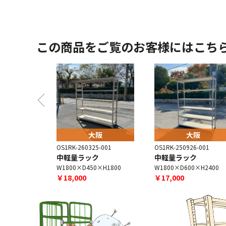
この商品をご覧のお客様にはこち
阪
大阪
大阪
-003
OS1RK-260325-001
OS1RK-250926-001
ク
中軽量ラック
中軽量ラック
×H1800
W1800×D450×H1800
W1800×D600×H2400
￥18,000
￥17,000