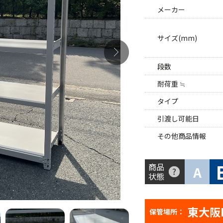
メーカー
サイズ(mm)
段数
耐荷重 ≒
タイプ
引渡し可能日
その他商品情報
商品
A
状態
東大阪
保管場所：