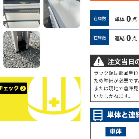
0
在庫数
単体
点
0
在庫数
連結
点
注文当日の
ラック類は部品単位
ため準備が必要です
または現地で倉庫見
いたしかねます。