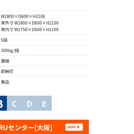
W1800×D600×H2100
実外寸 W1800×D600×H2100
実内寸 W1750×D600×H2100
5段
300kg/段
連結
即納可
美品
B
C
D
E
RUセンター[大阪]