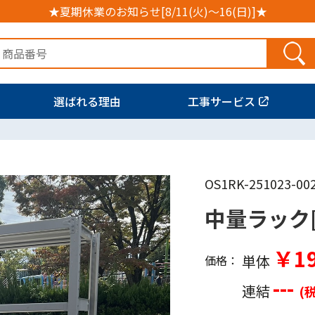
★夏期休業のお知らせ[8/11(火)～16(日)]★
選ばれる理由
工事サービス
OS1RK-251023-00
中量ラック[
￥19
単体
価格：
---
連結
(