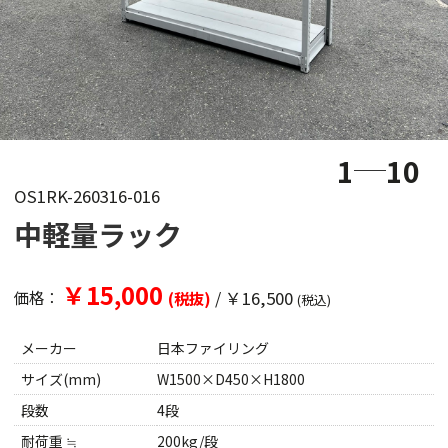
1
10
OS1RK-260316-016
中軽量ラック
￥15,000
/
￥16,500
価格：
(税抜)
(税込)
メーカー
日本ファイリング
サイズ(mm)
W1500×D450×H1800
段数
4段
耐荷重 ≒
200kg/段