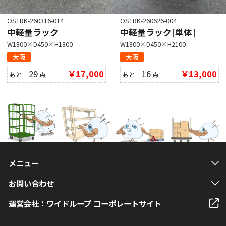
OS1RK-260316-014
OS1RK-260626-004
中軽量ラック
中軽量ラック[単体]
W1800×D450×H1800
W1800×D450×H2100
大阪
大阪
29
￥17,000
16
￥13,000
あと
点
あと
点
メニュー
お問い合わせ
運営会社：ワイドループ コーポレートサイト