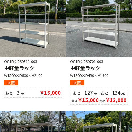
OS1RK-260513-003
OS1RK-260701-003
中軽量ラック
中軽量ラック
W1500×D600×H2100
W1800×D450×H1800
大阪
大阪
3
￥15,000
127
134
あと
点
あと
点
あと
点
￥15,000
￥12,000
単体
連結