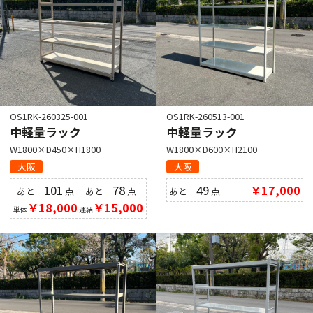
OS1RK-260325-001
OS1RK-260513-001
中軽量ラック
中軽量ラック
W1800×D450×H1800
W1800×D600×H2100
大阪
大阪
101
78
49
￥17,000
あと
点
あと
点
あと
点
￥18,000
￥15,000
単体
連結