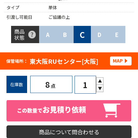
タイプ
単体
引渡し可能日
ご協議の上
商品
C
A
B
D
E
状態
東大阪RUセンター[大阪]
保管場所：
▲
8
在庫数
点
▼
商品について問合わせる