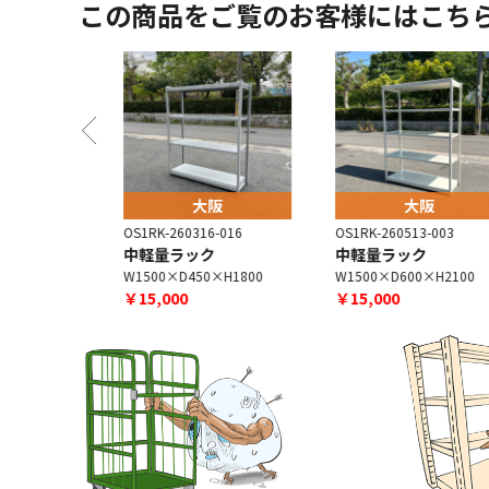
この商品をご覧のお客様にはこち
阪
大阪
大阪
-004
OS1RK-260316-016
OS1RK-260513-003
ク
中軽量ラック
中軽量ラック
×H2100
W1500×D450×H1800
W1500×D600×H2100
￥15,000
￥15,000