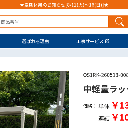
★夏期休業のお知らせ[8/11(火)～16(日)]★
選ばれる理由
工事サービス
OS1RK-260513-00
中軽量ラッ
￥13
単体
価格：
￥10
連結