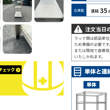
35
在庫数
連結
注文当日の
ラック類は部品単位
ため準備が必要です
または現地で倉庫見
いたしかねます。