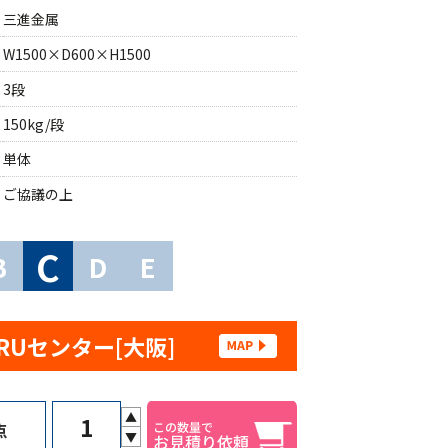
三進金属
W1500×D600×H1500
3段
150kg/段
単体
ご協議の上
C
B
D
E
RUセンター[大阪]
▲
点
▼