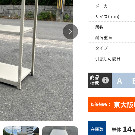
メーカー
サイズ(mm)
段数
耐荷重 ≒
タイプ
引渡し可能日
商品
A
状態
東大阪
保管場所：
14
在庫数
単体