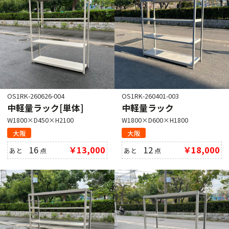
OS1RK-260626-004
OS1RK-260401-003
中軽量ラック[単体]
中軽量ラック
W1800×D450×H2100
W1800×D600×H1800
大阪
大阪
16
￥13,000
12
￥18,000
あと
点
あと
点