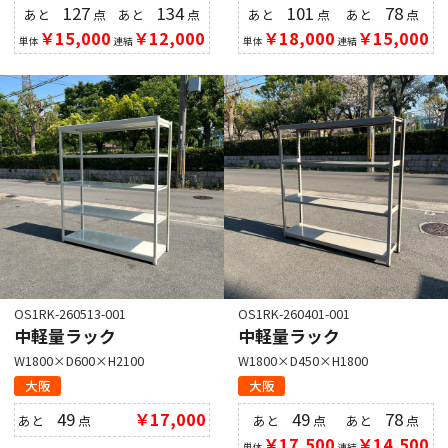
127
134
101
78
あと
点
あと
点
あと
点
あと
点
￥15,000
￥12,000
￥18,000
￥15,000
単体
連結
単体
連結
OS1RK-260513-001
OS1RK-260401-001
中軽量ラック
中軽量ラック
W1800×D600×H2100
W1800×D450×H1800
大阪
大阪
49
￥17,000
49
78
あと
点
あと
点
あと
点
￥17,500
￥14,500
単体
連結