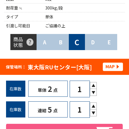
耐荷重 ≒
300kg/段
タイプ
単体
引渡し可能日
ご協議の上
商品
C
A
B
D
E
状態
東大阪RUセンター[大阪]
保管場所：
▲
2
在庫数
単体
点
▼
▲
5
在庫数
連結
点
▼