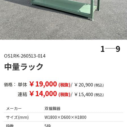
1
9
OS1RK-260513-014
中量ラック
￥19,000
単体
/ ￥20,900
価格：
(税抜)
(税込)
￥14,000
連結
/ ￥15,400
(税抜)
(税込)
メーカー
双福鋼器
サイズ(mm)
W1800×D600×H1800
段数
5段