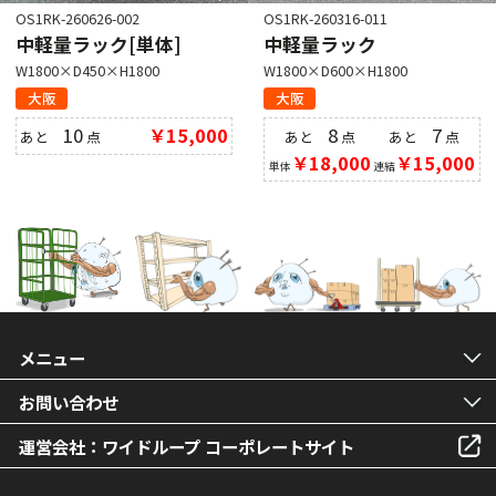
OS1RK-260626-002
OS1RK-260316-011
中軽量ラック[単体]
中軽量ラック
W1800×D450×H1800
W1800×D600×H1800
大阪
大阪
10
￥15,000
8
7
あと
点
あと
点
あと
点
￥18,000
￥15,000
単体
連結
メニュー
お問い合わせ
運営会社：ワイドループ コーポレートサイト