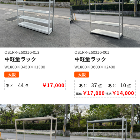
OS1RK-260316-013
OS1RK-260316-001
中軽量ラック
中軽量ラック
W1800×D450×H1800
W1800×D600×H2400
大阪
大阪
44
￥17,000
37
10
あと
点
あと
点
あと
点
￥17,000
￥14,000
単体
連結