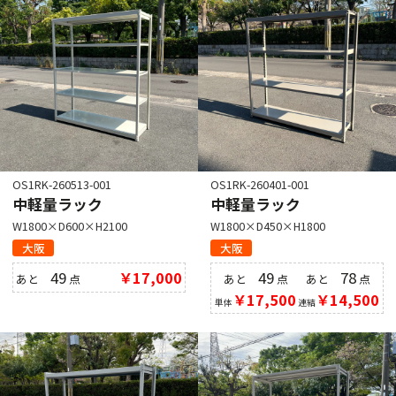
OS1RK-260513-001
OS1RK-260401-001
中軽量ラック
中軽量ラック
W1800×D600×H2100
W1800×D450×H1800
大阪
大阪
49
￥17,000
49
78
あと
点
あと
点
あと
点
￥17,500
￥14,500
単体
連結