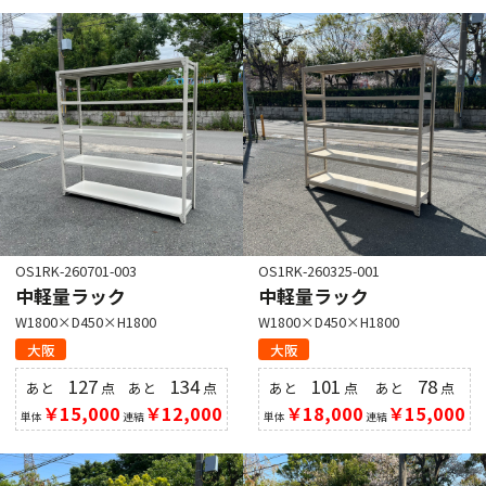
OS1RK-260701-003
OS1RK-260325-001
中軽量ラック
中軽量ラック
W1800×D450×H1800
W1800×D450×H1800
大阪
大阪
127
134
101
78
あと
点
あと
点
あと
点
あと
点
￥15,000
￥12,000
￥18,000
￥15,000
単体
連結
単体
連結