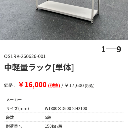
1
9
OS1RK-260626-001
中軽量ラック[単体]
￥16,000
/
￥17,600
価格：
(税抜)
(税込)
メーカー
サイズ(mm)
W1800×D600×H2100
段数
5段
耐荷重 ≒
150kg/段