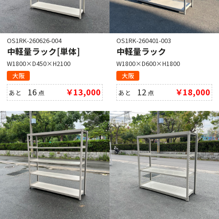
OS1RK-260626-004
OS1RK-260401-003
中軽量ラック[単体]
中軽量ラック
W1800×D450×H2100
W1800×D600×H1800
大阪
大阪
16
￥13,000
12
￥18,000
あと
点
あと
点