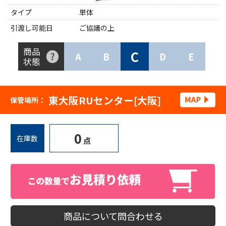
タイプ
単体
引渡し可能日
ご協議の上
商品
C
A
B
D
E
状態
東大阪RUセンター[大阪]
保管場所：
0
在庫数
点
商品について問合わせる