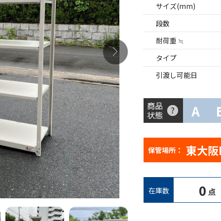
サイズ(mm)
段数
耐荷重 ≒
タイプ
引渡し可能日
商品
A
状態
東大阪
保管場所：
0
在庫数
点