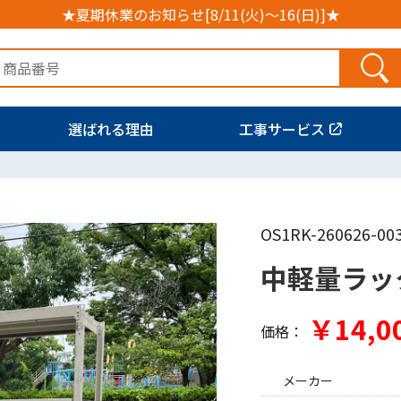
★夏期休業のお知らせ[8/11(火)～16(日)]★
選ばれる理由
工事サービス
OS1RK-260626-00
中軽量ラッ
￥14,0
価格：
メーカー