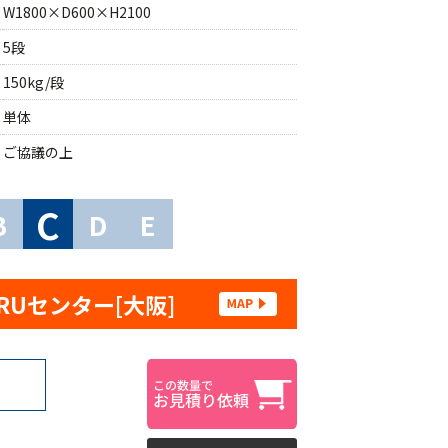
W1800×D600×H2100
5段
150kg/段
単体
ご協議の上
C
B
D
E
RUセンター[大阪]