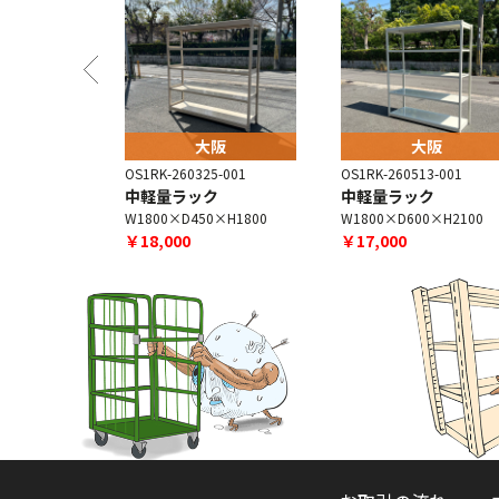
阪
大阪
大阪
-003
OS1RK-260325-001
OS1RK-260513-001
ク
中軽量ラック
中軽量ラック
×H1800
W1800×D450×H1800
W1800×D600×H2100
￥18,000
￥17,000