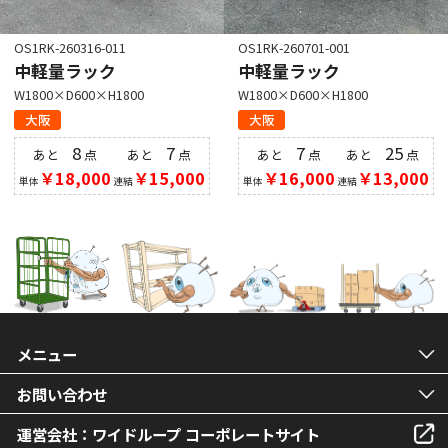
OS1RK-260316-011
OS1RK-260701-001
中軽量ラック
中軽量ラック
W1800×D600×H1800
W1800×D600×H1800
大阪
大阪
8
7
7
25
あと
点
あと
点
あと
点
あと
点
￥18,000
￥15,000
￥16,000
￥13,000
単体
連結
単体
連結
メニュー
お問い合わせ
運営会社：ワイドループ コーポレートサイト