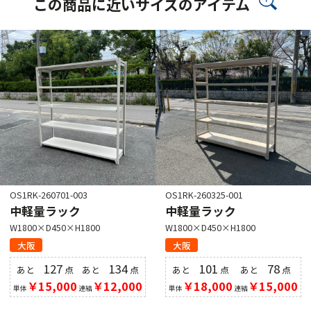
この商品に近いサイズのアイテム
OS1RK-260701-003
OS1RK-260325-001
中軽量ラック
中軽量ラック
W1800×D450×H1800
W1800×D450×H1800
大阪
大阪
127
134
101
78
あと
点
あと
点
あと
点
あと
点
￥15,000
￥12,000
￥18,000
￥15,000
単体
連結
単体
連結