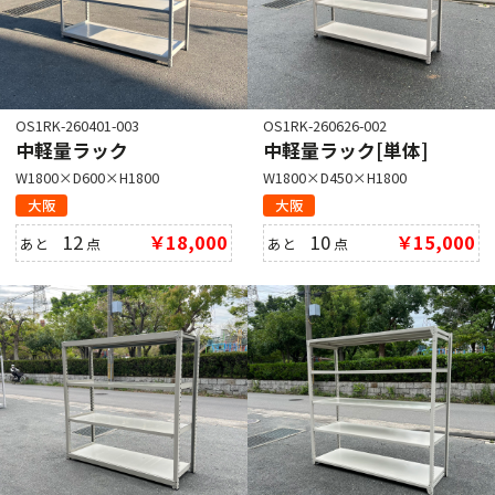
OS1RK-260401-003
OS1RK-260626-002
中軽量ラック
中軽量ラック[単体]
W1800×D600×H1800
W1800×D450×H1800
大阪
大阪
12
￥18,000
10
￥15,000
あと
点
あと
点