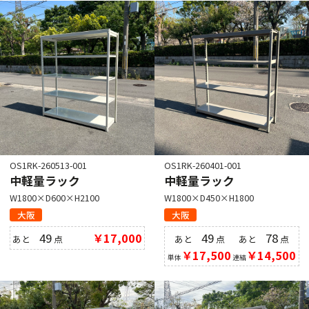
OS1RK-260513-001
OS1RK-260401-001
中軽量ラック
中軽量ラック
W1800×D600×H2100
W1800×D450×H1800
大阪
大阪
49
￥17,000
49
78
あと
点
あと
点
あと
点
￥17,500
￥14,500
単体
連結