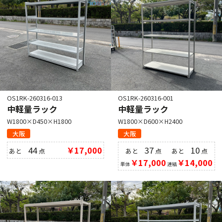
OS1RK-260316-013
OS1RK-260316-001
中軽量ラック
中軽量ラック
W1800×D450×H1800
W1800×D600×H2400
大阪
大阪
44
￥17,000
37
10
あと
点
あと
点
あと
点
￥17,000
￥14,000
単体
連結