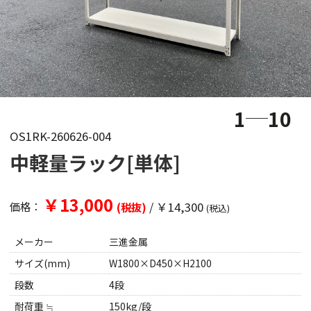
1
10
OS1RK-260626-004
中軽量ラック[単体]
￥13,000
/
￥14,300
価格：
(税抜)
(税込)
メーカー
三進金属
サイズ(mm)
W1800×D450×H2100
段数
4段
耐荷重 ≒
150kg/段