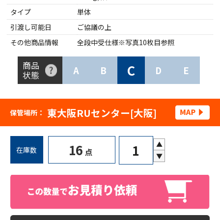
タイプ
単体
引渡し可能日
ご協議の上
その他商品情報
全段中受仕様※写真10枚目参照
商品
C
A
B
D
E
状態
東大阪RUセンター[大阪]
保管場所：
▲
16
在庫数
点
▼